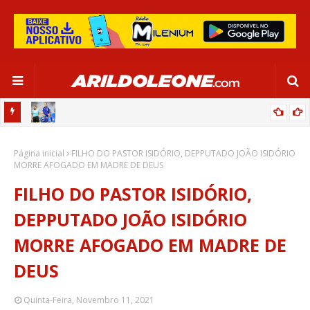
OR:
DE OLHO EM PARIS 2024, SELEÇÃO FEMININA GOLEIA JAMAICA EM
Página inicial
SALVADOR
FILHO DO PASTOR ISIDÓRIO, DEPPUTADO JOÃO ISIDÓRIO
MORRE AFOGADO EM MADRE DE DEUS
FILHO DO PASTOR ISIDÓRIO,
DEPPUTADO JOÃO ISIDÓRIO
MORRE AFOGADO EM MADRE DE
DEUS
Quinta-Feira, Novembro 11, 2021