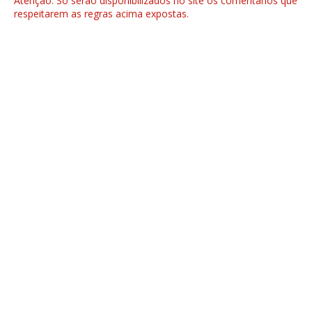
Atenção: Só serão disponibilizados no site os comentários que
respeitarem as regras acima expostas.