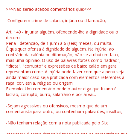
>>>Não serão aceitos comentários que:<<<
-Configurem crime de calúnia, injúria ou difamação;
Art. 140 - Injuriar alguém, ofendendo-lhe a dignidade ou o
decoro.
Pena - detenção, de 1 (um) a 6 (seis) meses, ou multa.
É qualquer ofensa à dignidade de alguém. Na injúria, ao
contrário da calúnia ou difamação, não se atribui um fato,
mas uma opinião. O uso de palavras fortes como "ladrão",
"idiota", "corrupto" e expressões de baixo calão em geral
representam crime. A injúria pode fazer com que a pena seja
ainda maior caso seja praticada com elementos referentes a
raça, cor, etnia, religião ou origem.
Exemplo: Um comentário onde o autor diga que fulano é
ladrão, corrupto, burro, salafrário e por ai vai...
-Sejam agressivos ou ofensivos, mesmo que de um
comentarista para outro; ou contenham palavrões, insultos;
-Não tenham relação com a nota publicada pelo Site.