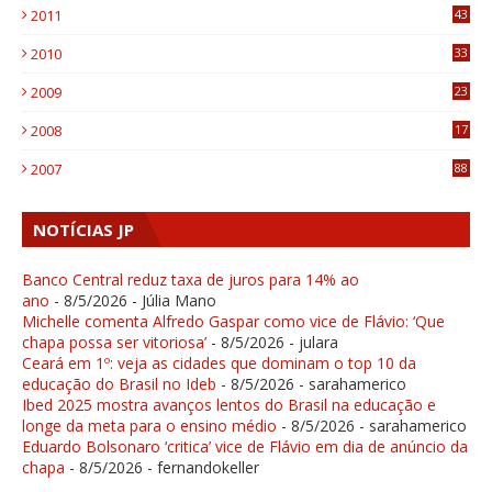
2011
43
1
2010
33
1
2009
23
4
2008
17
1
2007
88
NOTÍCIAS JP
Banco Central reduz taxa de juros para 14% ao
ano
- 8/5/2026
- Júlia Mano
Michelle comenta Alfredo Gaspar como vice de Flávio: ‘Que
chapa possa ser vitoriosa’
- 8/5/2026
- julara
Ceará em 1º: veja as cidades que dominam o top 10 da
educação do Brasil no Ideb
- 8/5/2026
- sarahamerico
Ibed 2025 mostra avanços lentos do Brasil na educação e
longe da meta para o ensino médio
- 8/5/2026
- sarahamerico
Eduardo Bolsonaro ‘critica’ vice de Flávio em dia de anúncio da
chapa
- 8/5/2026
- fernandokeller