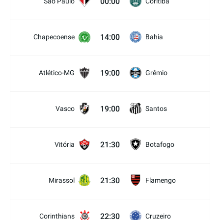
00:00
São Paulo
Coritiba
14:00
Chapecoense
Bahia
19:00
Atlético-MG
Grêmio
19:00
Vasco
Santos
21:30
Vitória
Botafogo
21:30
Mirassol
Flamengo
22:30
Corinthians
Cruzeiro