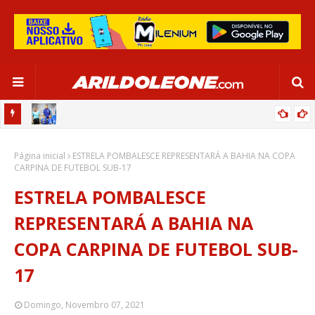
OR:
DE OLHO EM PARIS 2024, SELEÇÃO FEMININA GOLEIA JAMAICA EM
Página inicial
SALVADOR
ESTRELA POMBALESCE REPRESENTARÁ A BAHIA NA COPA
CARPINA DE FUTEBOL SUB-17
ESTRELA POMBALESCE
REPRESENTARÁ A BAHIA NA
COPA CARPINA DE FUTEBOL SUB-
17
Domingo, Novembro 07, 2021