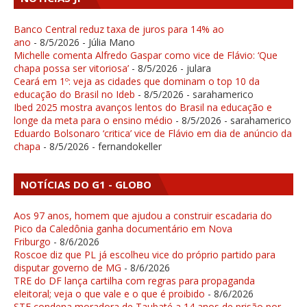
Banco Central reduz taxa de juros para 14% ao
ano
- 8/5/2026
- Júlia Mano
Michelle comenta Alfredo Gaspar como vice de Flávio: ‘Que
chapa possa ser vitoriosa’
- 8/5/2026
- julara
Ceará em 1º: veja as cidades que dominam o top 10 da
educação do Brasil no Ideb
- 8/5/2026
- sarahamerico
Ibed 2025 mostra avanços lentos do Brasil na educação e
longe da meta para o ensino médio
- 8/5/2026
- sarahamerico
Eduardo Bolsonaro ‘critica’ vice de Flávio em dia de anúncio da
chapa
- 8/5/2026
- fernandokeller
NOTÍCIAS DO G1 - GLOBO
Aos 97 anos, homem que ajudou a construir escadaria do
Pico da Caledônia ganha documentário em Nova
Friburgo
- 8/6/2026
Roscoe diz que PL já escolheu vice do próprio partido para
disputar governo de MG
- 8/6/2026
TRE do DF lança cartilha com regras para propaganda
eleitoral; veja o que vale e o que é proibido
- 8/6/2026
STF condena moradora de Taubaté a 14 anos de prisão por