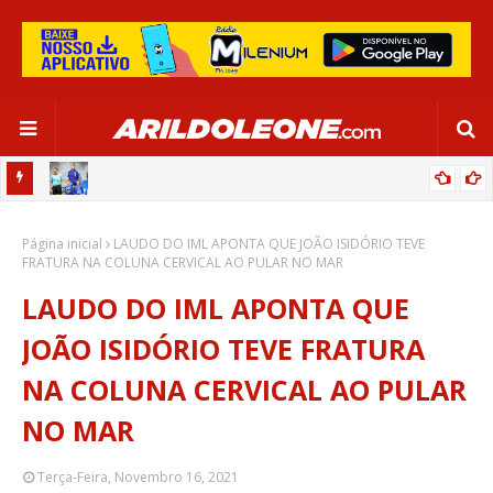
OR:
DE OLHO EM PARIS 2024, SELEÇÃO FEMININA GOLEIA JAMAICA EM
Página inicial
SALVADOR
LAUDO DO IML APONTA QUE JOÃO ISIDÓRIO TEVE
FRATURA NA COLUNA CERVICAL AO PULAR NO MAR
LAUDO DO IML APONTA QUE
JOÃO ISIDÓRIO TEVE FRATURA
NA COLUNA CERVICAL AO PULAR
NO MAR
Terça-Feira, Novembro 16, 2021