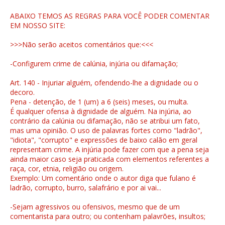
ABAIXO TEMOS AS REGRAS PARA VOCÊ PODER COMENTAR
EM NOSSO SITE:
>>>Não serão aceitos comentários que:<<<
-Configurem crime de calúnia, injúria ou difamação;
Art. 140 - Injuriar alguém, ofendendo-lhe a dignidade ou o
decoro.
Pena - detenção, de 1 (um) a 6 (seis) meses, ou multa.
É qualquer ofensa à dignidade de alguém. Na injúria, ao
contrário da calúnia ou difamação, não se atribui um fato,
mas uma opinião. O uso de palavras fortes como "ladrão",
"idiota", "corrupto" e expressões de baixo calão em geral
representam crime. A injúria pode fazer com que a pena seja
ainda maior caso seja praticada com elementos referentes a
raça, cor, etnia, religião ou origem.
Exemplo: Um comentário onde o autor diga que fulano é
ladrão, corrupto, burro, salafrário e por ai vai...
-Sejam agressivos ou ofensivos, mesmo que de um
comentarista para outro; ou contenham palavrões, insultos;