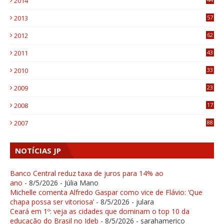
2014
9
2013
57
6
2012
62
1
2011
43
1
2010
33
1
2009
23
4
2008
17
1
2007
88
NOTÍCIAS JP
Banco Central reduz taxa de juros para 14% ao
ano
- 8/5/2026
- Júlia Mano
Michelle comenta Alfredo Gaspar como vice de Flávio: ‘Que
chapa possa ser vitoriosa’
- 8/5/2026
- julara
Ceará em 1º: veja as cidades que dominam o top 10 da
educação do Brasil no Ideb
- 8/5/2026
- sarahamerico