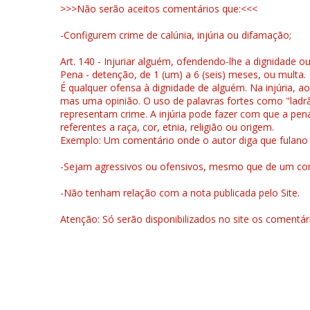
>>>Não serão aceitos comentários que:<<<
-Configurem crime de calúnia, injúria ou difamação;
Art. 140 - Injuriar alguém, ofendendo-lhe a dignidade o
Pena - detenção, de 1 (um) a 6 (seis) meses, ou multa.
É qualquer ofensa à dignidade de alguém. Na injúria, ao
mas uma opinião. O uso de palavras fortes como "ladrão
representam crime. A injúria pode fazer com que a pen
referentes a raça, cor, etnia, religião ou origem.
Exemplo: Um comentário onde o autor diga que fulano é la
-Sejam agressivos ou ofensivos, mesmo que de um come
-Não tenham relação com a nota publicada pelo Site.
Atenção: Só serão disponibilizados no site os comentá