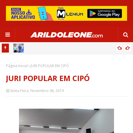
OR:
DE OLHO EM PARIS 2024, SELEÇÃO FEMININA GOLEIA JAMAICA EM
Página inicial
SALVADOR
JURI POPULAR EM CIPÓ
JURI POPULAR EM CIPÓ
Sexta-Feira, Novembro 08, 2019