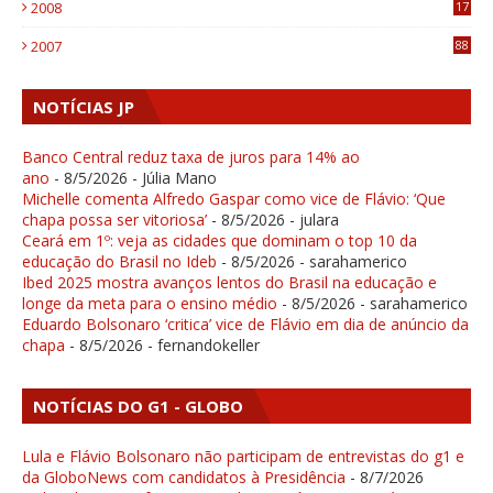
2008
17
1
2007
88
NOTÍCIAS JP
Banco Central reduz taxa de juros para 14% ao
ano
- 8/5/2026
- Júlia Mano
Michelle comenta Alfredo Gaspar como vice de Flávio: ‘Que
chapa possa ser vitoriosa’
- 8/5/2026
- julara
Ceará em 1º: veja as cidades que dominam o top 10 da
educação do Brasil no Ideb
- 8/5/2026
- sarahamerico
Ibed 2025 mostra avanços lentos do Brasil na educação e
longe da meta para o ensino médio
- 8/5/2026
- sarahamerico
Eduardo Bolsonaro ‘critica’ vice de Flávio em dia de anúncio da
chapa
- 8/5/2026
- fernandokeller
NOTÍCIAS DO G1 - GLOBO
Lula e Flávio Bolsonaro não participam de entrevistas do g1 e
da GloboNews com candidatos à Presidência
- 8/7/2026