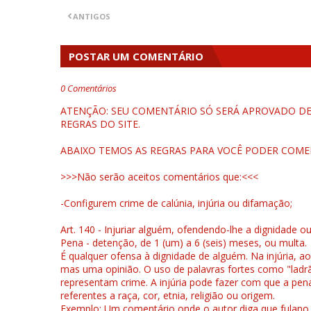
ANTIGOS
POSTAR UM COMENTÁRIO
0 Comentários
ATENÇÃO: SEU COMENTÁRIO SÓ SERÁ APROVADO DEP
REGRAS DO SITE.
ABAIXO TEMOS AS REGRAS PARA VOCÊ PODER COME
>>>Não serão aceitos comentários que:<<<
-Configurem crime de calúnia, injúria ou difamação;
Art. 140 - Injuriar alguém, ofendendo-lhe a dignidade o
Pena - detenção, de 1 (um) a 6 (seis) meses, ou multa.
É qualquer ofensa à dignidade de alguém. Na injúria, ao
mas uma opinião. O uso de palavras fortes como "ladrão
representam crime. A injúria pode fazer com que a pen
referentes a raça, cor, etnia, religião ou origem.
Exemplo: Um comentário onde o autor diga que fulano é la