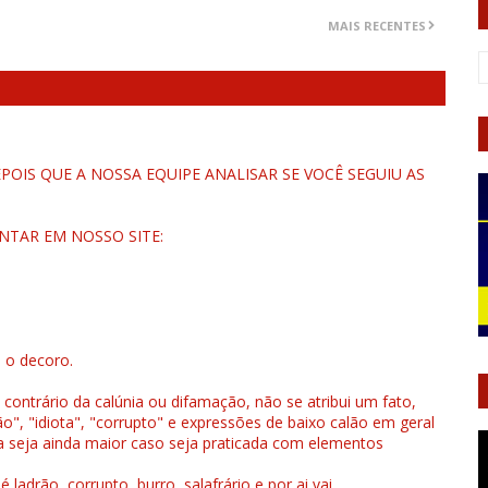
MAIS RECENTES
OIS QUE A NOSSA EQUIPE ANALISAR SE VOCÊ SEGUIU AS
NTAR EM NOSSO SITE:
u o decoro.
 contrário da calúnia ou difamação, não se atribui um fato,
", "idiota", "corrupto" e expressões de baixo calão em geral
a seja ainda maior caso seja praticada com elementos
drão, corrupto, burro, salafrário e por ai vai...