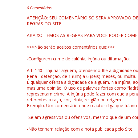
0 Comentários
ATENÇÃO: SEU COMENTÁRIO SÓ SERÁ APROVADO DEP
REGRAS DO SITE.
ABAIXO TEMOS AS REGRAS PARA VOCÊ PODER COME
>>>Não serão aceitos comentários que:<<<
-Configurem crime de calúnia, injúria ou difamação;
Art. 140 - Injuriar alguém, ofendendo-lhe a dignidade o
Pena - detenção, de 1 (um) a 6 (seis) meses, ou multa.
É qualquer ofensa à dignidade de alguém. Na injúria, ao
mas uma opinião. O uso de palavras fortes como "ladrão
representam crime. A injúria pode fazer com que a pen
referentes a raça, cor, etnia, religião ou origem.
Exemplo: Um comentário onde o autor diga que fulano é la
-Sejam agressivos ou ofensivos, mesmo que de um come
-Não tenham relação com a nota publicada pelo Site.