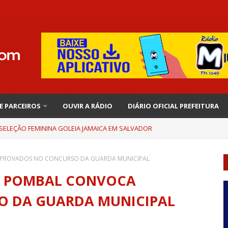
 E PARCEIROS
OUVIR A RÁDIO
DIÁRIO OFICIAL PREFEITURA
 SELEÇÃO FEMININA GOLEIA JAMAICA EM SALVADOR
 APROVADOS NO CONCURSO DA GUARDA MUNICIPAL
DO POMBAL CONVOCA
O DA GUARDA MUNICIPAL