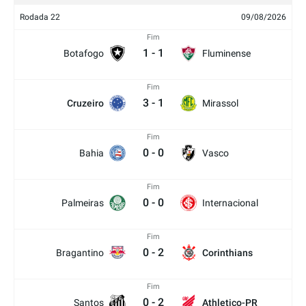
Rodada 22
09/08/2026
Fim
1
-
1
Botafogo
Fluminense
Fim
3
-
1
Cruzeiro
Mirassol
Fim
0
-
0
Bahia
Vasco
Fim
0
-
0
Palmeiras
Internacional
Fim
0
-
2
Bragantino
Corinthians
Fim
0
-
2
Santos
Athletico-PR