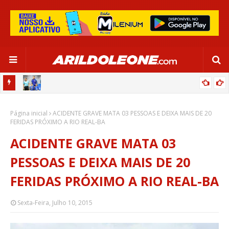
OR:
DE OLHO EM PARIS 2024, SELEÇÃO FEMININA GOLEIA JAMAICA EM
Página inicial
SALVADOR
ACIDENTE GRAVE MATA 03 PESSOAS E DEIXA MAIS DE 20
FERIDAS PRÓXIMO A RIO REAL-BA
ACIDENTE GRAVE MATA 03
PESSOAS E DEIXA MAIS DE 20
FERIDAS PRÓXIMO A RIO REAL-BA
Sexta-Feira, Julho 10, 2015