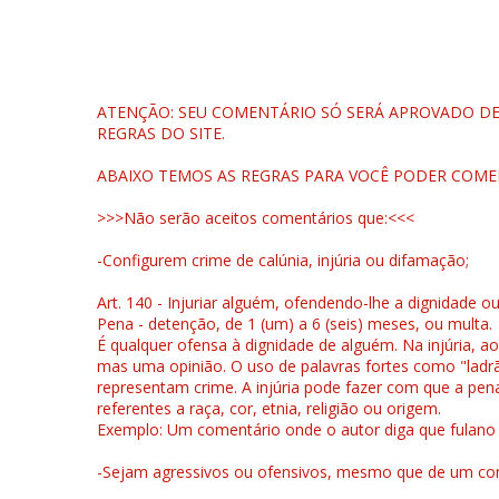
ATENÇÃO: SEU COMENTÁRIO SÓ SERÁ APROVADO DEP
REGRAS DO SITE.
ABAIXO TEMOS AS REGRAS PARA VOCÊ PODER COME
>>>Não serão aceitos comentários que:<<<
-Configurem crime de calúnia, injúria ou difamação;
Art. 140 - Injuriar alguém, ofendendo-lhe a dignidade o
Pena - detenção, de 1 (um) a 6 (seis) meses, ou multa.
É qualquer ofensa à dignidade de alguém. Na injúria, ao
mas uma opinião. O uso de palavras fortes como "ladrão
representam crime. A injúria pode fazer com que a pen
referentes a raça, cor, etnia, religião ou origem.
Exemplo: Um comentário onde o autor diga que fulano é la
-Sejam agressivos ou ofensivos, mesmo que de um come