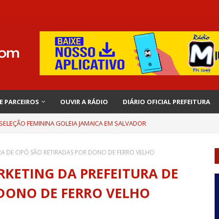
 E PARCEIROS
OUVIR A RÁDIO
DIÁRIO OFICIAL PREFEITURA
 SELEÇÃO FEMININA GOLEIA JAMAICA EM SALVADOR
EMBRA INÍCIO DE RAFAELLE: “SATISFAÇÃO MUITO GRANDE”
RA DE CIPÓ SÃO RETIRADAS POR DONO DE FERRO VELHO
RKETING DA PREFEITURA DE
 DONO DE FERRO VELHO