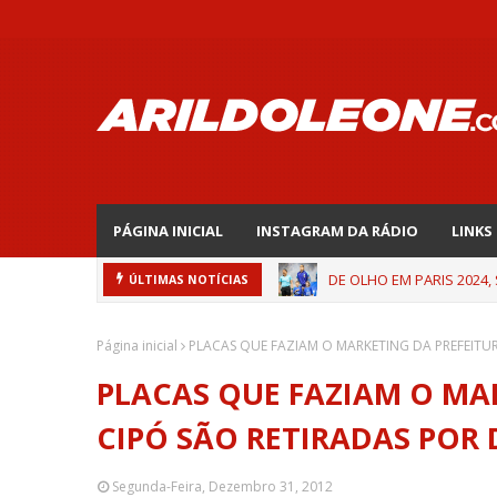
PÁGINA INICIAL
INSTAGRAM DA RÁDIO
LINKS
DE OLHO EM PARIS 2024,
ÚLTIMAS NOTÍCIAS
EDNALDO RODRIGUES REL
Página inicial
PLACAS QUE FAZIAM O MARKETING DA PREFEITU
PLACAS QUE FAZIAM O MA
CIPÓ SÃO RETIRADAS POR
Segunda-Feira, Dezembro 31, 2012