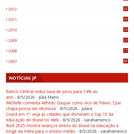
6
2012
62
1
2011
43
1
2010
33
1
2009
23
4
2008
17
1
2007
88
NOTÍCIAS JP
Banco Central reduz taxa de juros para 14% ao
ano
- 8/5/2026
- Júlia Mano
Michelle comenta Alfredo Gaspar como vice de Flávio: ‘Que
chapa possa ser vitoriosa’
- 8/5/2026
- julara
Ceará em 1º: veja as cidades que dominam o top 10 da
educação do Brasil no Ideb
- 8/5/2026
- sarahamerico
Ibed 2025 mostra avanços lentos do Brasil na educação e
longe da meta para o ensino médio
- 8/5/2026
- sarahamerico