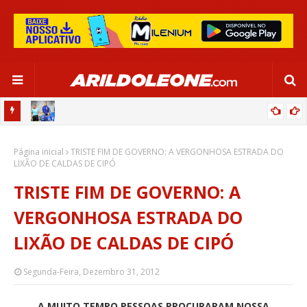
OR:
DE OLHO EM PARIS 2024, SELEÇÃO FEMININA GOLEIA JAMAICA EM
Página inicial
SALVADOR
TRISTE FIM DE GOVERNO: A VERGONHOSA ESTRADA DO
LIXÃO DE CALDAS DE CIPÓ
TRISTE FIM DE GOVERNO: A
VERGONHOSA ESTRADA DO
LIXÃO DE CALDAS DE CIPÓ
Segunda-Feira, Dezembro 31, 2012
A MUITO TEMPO PESSOAS PROCURARAM NOSSA