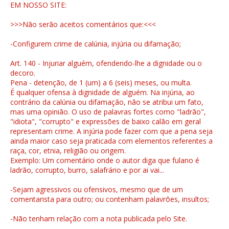
EM NOSSO SITE:
>>>Não serão aceitos comentários que:<<<
-Configurem crime de calúnia, injúria ou difamação;
Art. 140 - Injuriar alguém, ofendendo-lhe a dignidade ou o
decoro.
Pena - detenção, de 1 (um) a 6 (seis) meses, ou multa.
É qualquer ofensa à dignidade de alguém. Na injúria, ao
contrário da calúnia ou difamação, não se atribui um fato,
mas uma opinião. O uso de palavras fortes como "ladrão",
"idiota", "corrupto" e expressões de baixo calão em geral
representam crime. A injúria pode fazer com que a pena seja
ainda maior caso seja praticada com elementos referentes a
raça, cor, etnia, religião ou origem.
Exemplo: Um comentário onde o autor diga que fulano é
ladrão, corrupto, burro, salafrário e por ai vai...
-Sejam agressivos ou ofensivos, mesmo que de um
comentarista para outro; ou contenham palavrões, insultos;
-Não tenham relação com a nota publicada pelo Site.