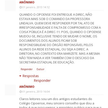
ANÔNIMO
01 janeiro, 2013 14:12
QUANDO O CIPOENSE FOI ENTREGUE A DIREC, NÃO
ESTAVA MAIS SOB O COMANDO DA PROFESSORA
LINDALVA. QUEM DEVE RESPONDER POR TAL ATO DE
IRRESPONSABILIDADE E FALTA DE COMPROMISSO COM A
COISA´PÚBLICA É A DIREC-11. POIS, QUANDO O CIPOENSE
MUDOU-SE, INCLUSIVE TENDO DE MUDAR O NOME, OS
DOCUMENTOS DOS ALUNOS FICAM SOB
RESPONDSBILIDAE DO ÓRGÃO REPONSÁVEL PELOS
ALUNOS DA REDE ESTADUAL, OU SEJA A DIREC. A
DIRETORA, NO CONTEXTO ERA MARIZETE. MAS A MESMA
NÃO TEM NADA A VER TAMBÉM COM O DESCASO DA
SECRETARIA ESTADUAL DE EDUCAÇÃO.
Responder
Excluir
Respostas
Responder
ANÔNIMO
01 janeiro, 2013 16:04
Claros leitores sou um dos antigos estudantes do
Colégio Cipoense, meu sincero conselho que dou a
todos é que procuremos a ministério publico para que o