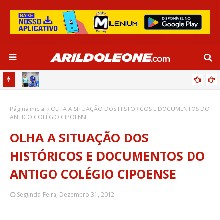
OR:
DE OLHO EM PARIS 2024, SELEÇÃO FEMININA GOLEIA JAMAICA EM
Página inicial
SALVADOR
OLHA A SITUAÇÃO DOS HISTÓRICOS E DOCUMENTOS DO
ANTIGO COLÉGIO CIPOENSE
OLHA A SITUAÇÃO DOS
HISTÓRICOS E DOCUMENTOS DO
ANTIGO COLÉGIO CIPOENSE
Segunda-Feira, Dezembro 31, 2012