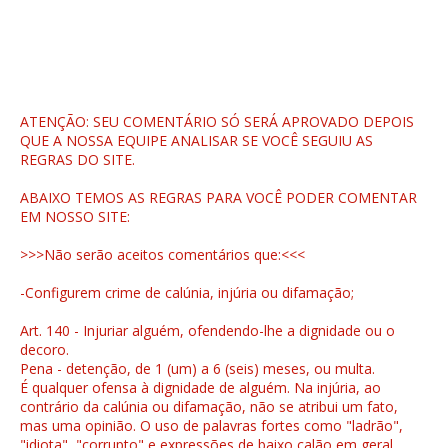
ATENÇÃO: SEU COMENTÁRIO SÓ SERÁ APROVADO DEPOIS
QUE A NOSSA EQUIPE ANALISAR SE VOCÊ SEGUIU AS
REGRAS DO SITE.
ABAIXO TEMOS AS REGRAS PARA VOCÊ PODER COMENTAR
EM NOSSO SITE:
>>>Não serão aceitos comentários que:<<<
-Configurem crime de calúnia, injúria ou difamação;
Art. 140 - Injuriar alguém, ofendendo-lhe a dignidade ou o
decoro.
Pena - detenção, de 1 (um) a 6 (seis) meses, ou multa.
É qualquer ofensa à dignidade de alguém. Na injúria, ao
contrário da calúnia ou difamação, não se atribui um fato,
mas uma opinião. O uso de palavras fortes como "ladrão",
"idiota", "corrupto" e expressões de baixo calão em geral