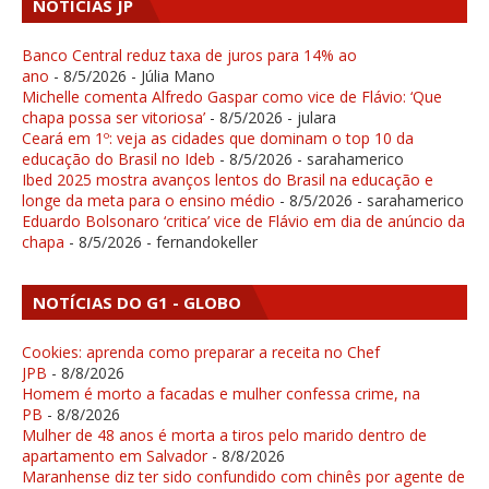
NOTÍCIAS JP
Banco Central reduz taxa de juros para 14% ao
ano
- 8/5/2026
- Júlia Mano
Michelle comenta Alfredo Gaspar como vice de Flávio: ‘Que
chapa possa ser vitoriosa’
- 8/5/2026
- julara
Ceará em 1º: veja as cidades que dominam o top 10 da
educação do Brasil no Ideb
- 8/5/2026
- sarahamerico
Ibed 2025 mostra avanços lentos do Brasil na educação e
longe da meta para o ensino médio
- 8/5/2026
- sarahamerico
Eduardo Bolsonaro ‘critica’ vice de Flávio em dia de anúncio da
chapa
- 8/5/2026
- fernandokeller
NOTÍCIAS DO G1 - GLOBO
Cookies: aprenda como preparar a receita no Chef
JPB
- 8/8/2026
Homem é morto a facadas e mulher confessa crime, na
PB
- 8/8/2026
Mulher de 48 anos é morta a tiros pelo marido dentro de
apartamento em Salvador
- 8/8/2026
Maranhense diz ter sido confundido com chinês por agente de