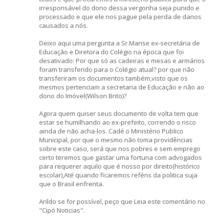
irresponsável do dono dessa vergonha seja punido e
processado e que ele nos pague pela perda de danos
causados a nós.
Deixo aqui uma pergunta a Sr.Marise ex-secretária de
Educação e Diretora do Colégio na época que foi
desativado: Por que só as cadeiras e mesas e armários
foram transferido para o Colégio atual? por que não
transferiram os documentos também,visto que os
mesmos pertenciam a secretaria de Educação e não ao
dono do Imóvel(Wilson Brito)?
Agora quem quiser seus documento de volta tem que
estar se humilhando ao ex-prefeito, correndo o risco
ainda de não acha-los. Cadé o Ministério Publico
Municipal, por que o mesmo não toma providências
sobre este caso, será que nos pobres e sem emprego
certo teremos que gastar uma fortuna com advogados
para requerer aquilo que é nosso por direito(histórico
escolar),Até quando ficaremos reféns da politica suja
que o Brasil enfrenta.
Arildo se for possível, peço que Leia este comentário no
"Cipó Noticias".