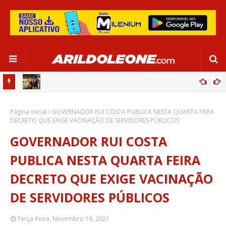
CIPOENSE RAFAELLE, ZAGUEIRA DA SELEÇÃO BRASILEIRA - GLOBO
Página inicial
ESPORTE (TV BAHIA - REDE GLOBO 03/06/2024)
GOVERNADOR RUI COSTA PUBLICA NESTA QUARTA FEIRA
DECRETO QUE EXIGE VACINAÇÃO DE SERVIDORES PÚBLICOS
GOVERNADOR RUI COSTA
PUBLICA NESTA QUARTA FEIRA
DECRETO QUE EXIGE VACINAÇÃO
DE SERVIDORES PÚBLICOS
Terça-Feira, Novembro 16, 2021