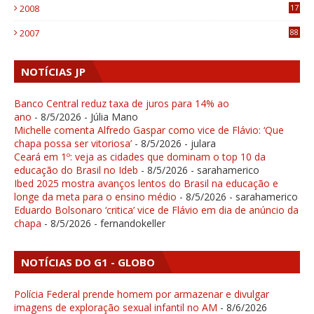
2008
17
1
2007
88
NOTÍCIAS JP
Banco Central reduz taxa de juros para 14% ao
ano
- 8/5/2026
- Júlia Mano
Michelle comenta Alfredo Gaspar como vice de Flávio: ‘Que
chapa possa ser vitoriosa’
- 8/5/2026
- julara
Ceará em 1º: veja as cidades que dominam o top 10 da
educação do Brasil no Ideb
- 8/5/2026
- sarahamerico
Ibed 2025 mostra avanços lentos do Brasil na educação e
longe da meta para o ensino médio
- 8/5/2026
- sarahamerico
Eduardo Bolsonaro ‘critica’ vice de Flávio em dia de anúncio da
chapa
- 8/5/2026
- fernandokeller
NOTÍCIAS DO G1 - GLOBO
Polícia Federal prende homem por armazenar e divulgar
imagens de exploração sexual infantil no AM
- 8/6/2026