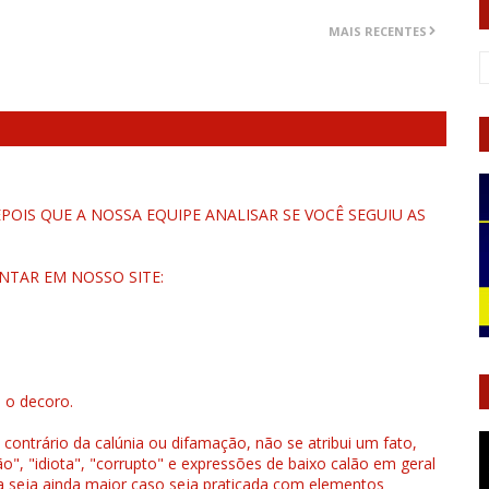
MAIS RECENTES
OIS QUE A NOSSA EQUIPE ANALISAR SE VOCÊ SEGUIU AS
NTAR EM NOSSO SITE:
u o decoro.
 contrário da calúnia ou difamação, não se atribui um fato,
", "idiota", "corrupto" e expressões de baixo calão em geral
a seja ainda maior caso seja praticada com elementos