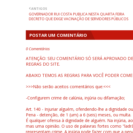
ANTIGOS
GOVERNADOR RUI COSTA PUBLICA NESTA QUARTA FEIRA
DECRETO QUE EXIGE VACINAÇÃO DE SERVIDORES PÚBLICOS
POSTAR UM COMENTÁRIO
0 Comentários
ATENÇÃO: SEU COMENTÁRIO SÓ SERÁ APROVADO DEP
REGRAS DO SITE.
ABAIXO TEMOS AS REGRAS PARA VOCÊ PODER COME
>>>Não serão aceitos comentários que:<<<
-Configurem crime de calúnia, injúria ou difamação;
Art. 140 - Injuriar alguém, ofendendo-lhe a dignidade o
Pena - detenção, de 1 (um) a 6 (seis) meses, ou multa.
É qualquer ofensa à dignidade de alguém. Na injúria, ao
mas uma opinião. O uso de palavras fortes como "ladrão
representam crime. A injúria pode fazer com que a pen