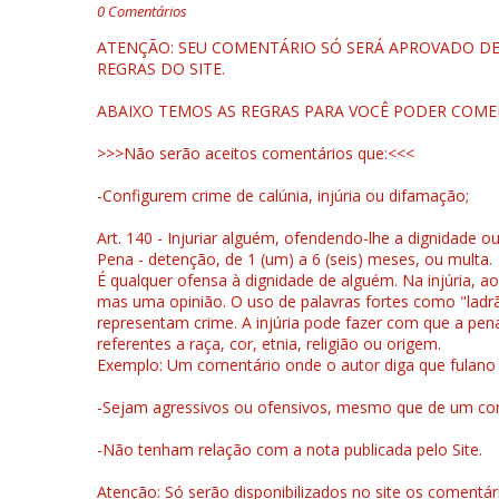
0 Comentários
ATENÇÃO: SEU COMENTÁRIO SÓ SERÁ APROVADO DEP
REGRAS DO SITE.
ABAIXO TEMOS AS REGRAS PARA VOCÊ PODER COME
>>>Não serão aceitos comentários que:<<<
-Configurem crime de calúnia, injúria ou difamação;
Art. 140 - Injuriar alguém, ofendendo-lhe a dignidade o
Pena - detenção, de 1 (um) a 6 (seis) meses, ou multa.
É qualquer ofensa à dignidade de alguém. Na injúria, ao
mas uma opinião. O uso de palavras fortes como "ladrão
representam crime. A injúria pode fazer com que a pen
referentes a raça, cor, etnia, religião ou origem.
Exemplo: Um comentário onde o autor diga que fulano é la
-Sejam agressivos ou ofensivos, mesmo que de um come
-Não tenham relação com a nota publicada pelo Site.
Atenção: Só serão disponibilizados no site os comentá