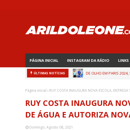
PÁGINA INICIAL
INSTAGRAM DA RÁDIO
LINKS
DE OLHO EM PARIS 2024,
ÚLTIMAS NOTÍCIAS
Página inicial
RUY COSTA INAUGURA NOVA ESCOLA, ENTREGA 
RUY COSTA INAUGURA NOV
DE ÁGUA E AUTORIZA NO
Domingo, Agosto 08, 2021