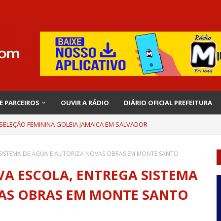
 E PARCEIROS
OUVIR A RÁDIO
DIÁRIO OFICIAL PREFEITURA
 SELEÇÃO FEMININA GOLEIA JAMAICA EM SALVADOR
SISTEMA DE ÁGUA E AUTORIZA NOVAS OBRAS EM MONTE SANTO
A ESCOLA, ENTREGA SISTEMA
VAS OBRAS EM MONTE SANTO