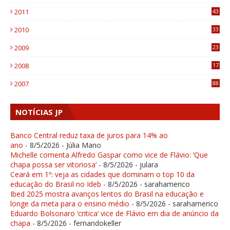
1
2011
43
1
2010
33
1
2009
23
4
2008
17
1
2007
88
NOTÍCIAS JP
Banco Central reduz taxa de juros para 14% ao
ano
- 8/5/2026
- Júlia Mano
Michelle comenta Alfredo Gaspar como vice de Flávio: ‘Que
chapa possa ser vitoriosa’
- 8/5/2026
- julara
Ceará em 1º: veja as cidades que dominam o top 10 da
educação do Brasil no Ideb
- 8/5/2026
- sarahamerico
Ibed 2025 mostra avanços lentos do Brasil na educação e
longe da meta para o ensino médio
- 8/5/2026
- sarahamerico
Eduardo Bolsonaro ‘critica’ vice de Flávio em dia de anúncio da
chapa
- 8/5/2026
- fernandokeller