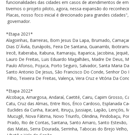
funcionalidades das cidades em casos de atendimentos de emer
tivemos o projeto piloto, agora, nessa expansão do reconhecimen
Placas, nosso foco inicial é direcionado para grandes cidades", d
governador.
*Etapa 2021*
Alagoinhas, Barreiras, Bom Jesus Da Lapa, Brumado, Camaçari, 
Dias D´Ávila, Eunápolis, Feira De Santana, Guanambi, Ibotirama, I
Irecê, Itaberaba, Itabuna, Itamaraju, Itaparica, Jacobina, Jequié, J
Lauro De Freitas, Luis Eduardo Magalhães, Madre De Deus, Mata
Paulo Afonso, Pojuca, Porto Seguro, Salvador, Santa Maria Da Vi
Santo Antonio De Jesus, São Francisco Do Conde, Senhor Do Bo
Filho, Teixeira De Freitas, Valença, Vera Cruz e Vitória Da Conquis
*Etapa 2022*
Alcobaça, Amargosa, Andaraí, Caetité, Cairu, Capim Grosso, Cas
Catu, Cruz das Almas, Entre Rios, Érico Cardoso, Esplanada Cacho
Euclides da Cunha, Itacaré, Itiruçu, Jussiape, Lapão, Lençóis, Ma
Mucugê, Nova Fátima, Novo Triunfo, Olindina, Pindobaçu, Pont
Prado, Rio de Contas, Santana, Santo Amaro, Santo Estevão, Sã
das Matas, Serra Dourada, Serrinha, Tabocas do Brejo Velho, Uba