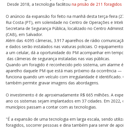
Desde 2018, a tecnologia facilitou
na prisão de 211 foragidos da J
O anúncio da expansão foi feito na manhã desta terça-feira (27) 
Rui Costa (PT), em solenidade no Centro de Operações e Inteligê
Secretaria de Segurança Pública, localizado no Centro Administra
(CAB), em Salvador.
Além das 4.095 câmeras, 3.917 aparelhos de rádio comunicação 
e dados serão instalados nas viaturas policiais. O equipamento,
a um celular, dá a oportunidade do PM acompanhar em tempo re
das câmeras de segurança instaladas nas vias públicas.
Quando um foragido é reconhecido pelo sistema, um alarme é em
aparelho daquele PM que está mais próximo da ocorrência — 
funciona quando um veículo com irregularidade é identificado. O 
também permite gravar imagens das abordagens.
O investimento é de aproximadamente R$ 665 milhões. A expecta
ano os sistemas sejam implantados em 37 cidades. Em 2022, ou
municípios passam a contar com as tecnologias.
"É a expansão de uma tecnologia em larga escala, sendo utilizada 
foragidos, socorrer pessoas e diria também para servir de apoio 