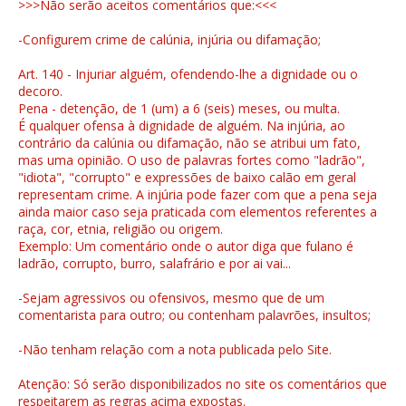
>>>Não serão aceitos comentários que:<<<
-Configurem crime de calúnia, injúria ou difamação;
Art. 140 - Injuriar alguém, ofendendo-lhe a dignidade ou o
decoro.
Pena - detenção, de 1 (um) a 6 (seis) meses, ou multa.
É qualquer ofensa à dignidade de alguém. Na injúria, ao
contrário da calúnia ou difamação, não se atribui um fato,
mas uma opinião. O uso de palavras fortes como "ladrão",
"idiota", "corrupto" e expressões de baixo calão em geral
representam crime. A injúria pode fazer com que a pena seja
ainda maior caso seja praticada com elementos referentes a
raça, cor, etnia, religião ou origem.
Exemplo: Um comentário onde o autor diga que fulano é
ladrão, corrupto, burro, salafrário e por ai vai...
-Sejam agressivos ou ofensivos, mesmo que de um
comentarista para outro; ou contenham palavrões, insultos;
-Não tenham relação com a nota publicada pelo Site.
Atenção: Só serão disponibilizados no site os comentários que
respeitarem as regras acima expostas.