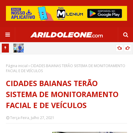
OR:
DE OLHO EM PARIS 2024, SELEÇÃO FEMININA GOLEIA JAMAICA EM
Página inicial
SALVADOR
CIDADES BAIANAS TERÃO SISTEMA DE MONITORAMENTO
FACIAL E DE VEÍCULOS
CIDADES BAIANAS TERÃO
SISTEMA DE MONITORAMENTO
FACIAL E DE VEÍCULOS
Terça-Feira, Julho 27, 2021