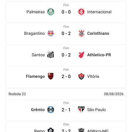
Fim
0
-
0
Palmeiras
Internacional
Fim
0
-
2
Bragantino
Corinthians
Fim
0
-
2
Santos
Athletico-PR
Fim
2
-
0
Flamengo
Vitória
Rodada 22
08/08/2026
Fim
2
-
1
Grêmio
São Paulo
Fim
2
-
2
Remo
Atlético-MG