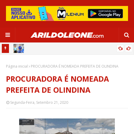
OR:
DE OLHO EM PARIS 2024, SELEÇÃO FEMININA GOLEIA JAMAICA EM
Página inicial
SALVADOR
PROCURADORA É NOMEADA PREFEITA DE OLINDINA
PROCURADORA É NOMEADA
PREFEITA DE OLINDINA
Segunda-Feira, Setembro 21, 2020