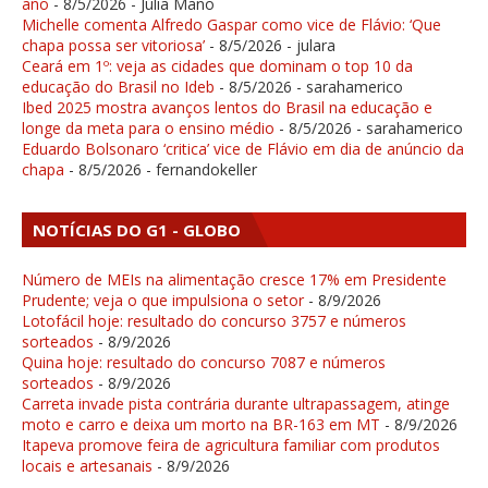
ano
- 8/5/2026
- Júlia Mano
Michelle comenta Alfredo Gaspar como vice de Flávio: ‘Que
chapa possa ser vitoriosa’
- 8/5/2026
- julara
Ceará em 1º: veja as cidades que dominam o top 10 da
educação do Brasil no Ideb
- 8/5/2026
- sarahamerico
Ibed 2025 mostra avanços lentos do Brasil na educação e
longe da meta para o ensino médio
- 8/5/2026
- sarahamerico
Eduardo Bolsonaro ‘critica’ vice de Flávio em dia de anúncio da
chapa
- 8/5/2026
- fernandokeller
NOTÍCIAS DO G1 - GLOBO
Número de MEIs na alimentação cresce 17% em Presidente
Prudente; veja o que impulsiona o setor
- 8/9/2026
Lotofácil hoje: resultado do concurso 3757 e números
sorteados
- 8/9/2026
Quina hoje: resultado do concurso 7087 e números
sorteados
- 8/9/2026
Carreta invade pista contrária durante ultrapassagem, atinge
moto e carro e deixa um morto na BR-163 em MT
- 8/9/2026
Itapeva promove feira de agricultura familiar com produtos
locais e artesanais
- 8/9/2026