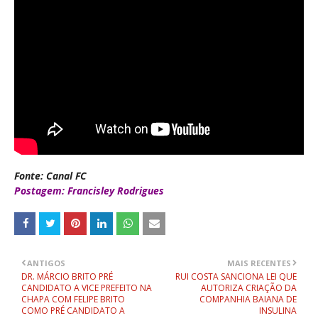
Fonte: Canal FC
Postagem: Francisley Rodrigues
ANTIGOS
MAIS RECENTES
DR. MÁRCIO BRITO PRÉ
RUI COSTA SANCIONA LEI QUE
CANDIDATO A VICE PREFEITO NA
AUTORIZA CRIAÇÃO DA
CHAPA COM FELIPE BRITO
COMPANHIA BAIANA DE
COMO PRÉ CANDIDATO A
INSULINA