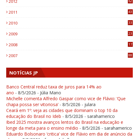
2012
62
1
2011
43
1
2010
33
1
2009
23
4
2008
17
1
2007
88
NOTÍCIAS JP
Banco Central reduz taxa de juros para 14% ao
ano
- 8/5/2026
- Júlia Mano
Michelle comenta Alfredo Gaspar como vice de Flávio: ‘Que
chapa possa ser vitoriosa’
- 8/5/2026
- julara
Ceará em 1º: veja as cidades que dominam o top 10 da
educação do Brasil no Ideb
- 8/5/2026
- sarahamerico
Ibed 2025 mostra avanços lentos do Brasil na educação e
longe da meta para o ensino médio
- 8/5/2026
- sarahamerico
Eduardo Bolsonaro ‘critica’ vice de Flávio em dia de anúncio da