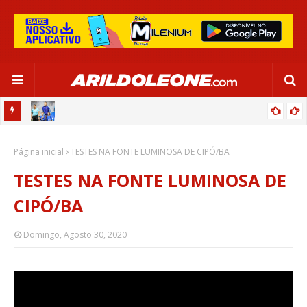
OR:
DE OLHO EM PARIS 2024, SELEÇÃO FEMININA GOLEIA JAMAICA EM
Página inicial
SALVADOR
TESTES NA FONTE LUMINOSA DE CIPÓ/BA
TESTES NA FONTE LUMINOSA DE
CIPÓ/BA
Domingo, Agosto 30, 2020