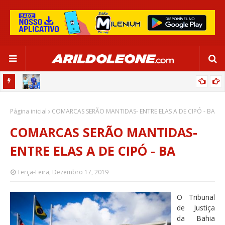
OR:
DE OLHO EM PARIS 2024, SELEÇÃO FEMININA GOLEIA JAMAICA EM
Página inicial
SALVADOR
COMARCAS SERÃO MANTIDAS- ENTRE ELAS A DE CIPÓ - BA
COMARCAS SERÃO MANTIDAS-
ENTRE ELAS A DE CIPÓ - BA
Terça-Feira, Dezembro 17, 2019
O Tribunal
de Justiça
da Bahia