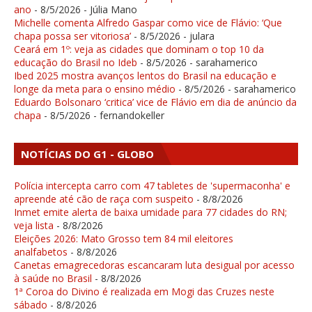
ano
- 8/5/2026
- Júlia Mano
Michelle comenta Alfredo Gaspar como vice de Flávio: ‘Que
chapa possa ser vitoriosa’
- 8/5/2026
- julara
Ceará em 1º: veja as cidades que dominam o top 10 da
educação do Brasil no Ideb
- 8/5/2026
- sarahamerico
Ibed 2025 mostra avanços lentos do Brasil na educação e
longe da meta para o ensino médio
- 8/5/2026
- sarahamerico
Eduardo Bolsonaro ‘critica’ vice de Flávio em dia de anúncio da
chapa
- 8/5/2026
- fernandokeller
NOTÍCIAS DO G1 - GLOBO
Polícia intercepta carro com 47 tabletes de 'supermaconha' e
apreende até cão de raça com suspeito
- 8/8/2026
Inmet emite alerta de baixa umidade para 77 cidades do RN;
veja lista
- 8/8/2026
Eleições 2026: Mato Grosso tem 84 mil eleitores
analfabetos
- 8/8/2026
Canetas emagrecedoras escancaram luta desigual por acesso
à saúde no Brasil
- 8/8/2026
1ª Coroa do Divino é realizada em Mogi das Cruzes neste
sábado
- 8/8/2026