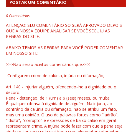
POSTAR UM COMENTÁRIO
0 Comentários
ATENÇÃO: SEU COMENTÁRIO SÓ SERÁ APROVADO DEPOIS
QUE A NOSSA EQUIPE ANALISAR SE VOCÊ SEGUIU AS
REGRAS DO SITE.
ABAIXO TEMOS AS REGRAS PARA VOCÊ PODER COMENTAR
EM NOSSO SITE:
>>>Não serão aceitos comentários que:<<<
-Configurem crime de calúnia, injúria ou difamação;
Art. 140 - Injuriar alguém, ofendendo-lhe a dignidade ou o
decoro.
Pena - detenção, de 1 (um) a 6 (seis) meses, ou multa.
É qualquer ofensa à dignidade de alguém. Na injúria, ao
contrário da calúnia ou difamação, não se atribui um fato,
mas uma opinião. O uso de palavras fortes como "ladrão",
"idiota", "corrupto" e expressões de baixo calão em geral
representam crime. A injúria pode fazer com que a pena seja
ainda maior caso seja praticada com elementos referentes a