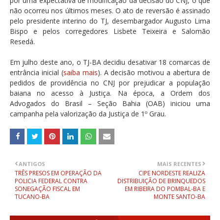
por uma expectativa de modificação da decisão do CNJ, o que
não ocorreu nos últimos meses. O ato de reversão é assinado
pelo presidente interino do TJ, desembargador Augusto Lima
Bispo e pelos corregedores Lisbete Teixeira e Salomão
Resedá.
Em julho deste ano, o TJ-BA decidiu desativar 18 comarcas de
entrância inicial (
saiba mais
). A decisão motivou a abertura de
pedidos de providência no CNJ por prejudicar a população
baiana no acesso à Justiça. Na época, a Ordem dos
Advogados do Brasil – Seção Bahia (OAB) iniciou uma
campanha pela valorização da Justiça de 1º Grau.
ANTIGOS
MAIS RECENTES
TRÊS PRESOS EM OPERAÇÃO DA
CIPE NORDESTE REALIZA
POLICIA FEDERAL CONTRA
DISTRIBUIÇÃO DE BRINQUEDOS
SONEGAÇÃO FISCAL EM
EM RIBEIRA DO POMBAL-BA E
TUCANO-BA
MONTE SANTO-BA