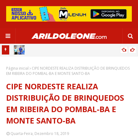
OR:
DE OLHO EM PARIS 2024, SELEÇÃO FEMININA GOLEIA JAMAICA EM
Página inicial
SALVADOR
CIPE NORDESTE REALIZA DISTRIBUIÇÃO DE BRINQUEDOS
EM RIBEIRA DO POMBAL-BA E MONTE SANTO-BA
CIPE NORDESTE REALIZA
DISTRIBUIÇÃO DE BRINQUEDOS
EM RIBEIRA DO POMBAL-BA E
MONTE SANTO-BA
Quarta-Feira, Dezembro 18, 2019