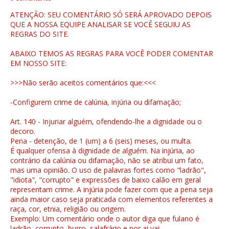
ATENÇÃO: SEU COMENTÁRIO SÓ SERÁ APROVADO DEPOIS
QUE A NOSSA EQUIPE ANALISAR SE VOCÊ SEGUIU AS
REGRAS DO SITE.
ABAIXO TEMOS AS REGRAS PARA VOCÊ PODER COMENTAR
EM NOSSO SITE:
>>>Não serão aceitos comentários que:<<<
-Configurem crime de calúnia, injúria ou difamação;
Art. 140 - Injuriar alguém, ofendendo-lhe a dignidade ou o
decoro.
Pena - detenção, de 1 (um) a 6 (seis) meses, ou multa.
É qualquer ofensa à dignidade de alguém. Na injúria, ao
contrário da calúnia ou difamação, não se atribui um fato,
mas uma opinião. O uso de palavras fortes como "ladrão",
"idiota", "corrupto" e expressões de baixo calão em geral
representam crime. A injúria pode fazer com que a pena seja
ainda maior caso seja praticada com elementos referentes a
raça, cor, etnia, religião ou origem.
Exemplo: Um comentário onde o autor diga que fulano é
ladrão, corrupto, burro, salafrário e por ai vai...