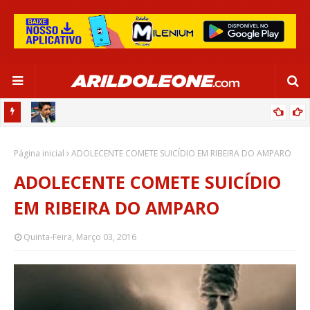
CA EM
EDNALDO RODRIGUES RELEMBRA INÍCIO DE RAFAELLE:
Página inicial
“SATISFAÇÃO MUITO GRANDE”
ADOLECENTE COMETE SUICÍDIO EM RIBEIRA DO AMPARO
ADOLECENTE COMETE SUICÍDIO
EM RIBEIRA DO AMPARO
Quinta-Feira, Março 03, 2016