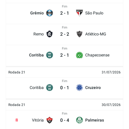
Fim
2
-
1
Grêmio
São Paulo
Fim
2
-
2
Remo
Atlético-MG
Fim
2
-
1
Coritiba
Chapecoense
Rodada 21
31/07/2026
Fim
0
-
1
Coritiba
Cruzeiro
Rodada 21
30/07/2026
Fim
0
-
4
Vitória
Palmeiras
2