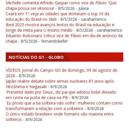
Michelle comenta Alfredo Gaspar como vice de Flávio: ‘Que
chapa possa ser vitoriosa’
- 8/5/2026
- julara
Ceará em 1º: veja as cidades que dominam o top 10 da
educação do Brasil no Ideb
- 8/5/2026
- sarahamerico
Ibed 2025 mostra avanços lentos do Brasil na educação e
longe da meta para o ensino médio
- 8/5/2026
- sarahamerico
Eduardo Bolsonaro ‘critica’ vice de Flávio em dia de anúncio da
chapa
- 8/5/2026
- fernandokeller
NOTÍCIAS DO G1 - GLOBO
VÍDEOS: Jornal do Campo GO de domingo, 09 de agosto de
2026
- 8/9/2026
Japão reabre debate sobre armas nucleares 81 anos após
Hiroshima e Nagasaki
- 8/9/2026
'Presente dado por Deus', diz pai que adotou bebê deixado
em cesta na porta de casa na PB
- 8/9/2026
'Eu provo que a tia solteira não sofre': mulheres contam como
transformaram a relação com a solteirice
- 8/9/2026
O único estado brasileiro onde homens são maioria entre
solteiros
- 8/9/2026