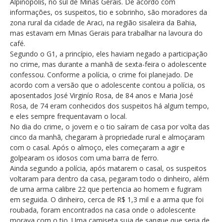
Alpinópolis, no sul de Minas Gerais. De acordo com
informações, os suspeitos, tio e sobrinho, são moradores da
zona rural da cidade de Araci, na região sisaleira da Bahia,
mas estavam em Minas Gerais para trabalhar na lavoura do
café.
Segundo o G1, a princípio, eles haviam negado a participação
no crime, mas durante a manhã de sexta-feira o adolescente
confessou. Conforme a polícia, o crime foi planejado. De
acordo com a versão que o adolescente contou a polícia, os
aposentados José Virginío Rosa, de 84 anos e Maria José
Rosa, de 74 eram conhecidos dos suspeitos há algum tempo,
e eles sempre frequentavam o local.
No dia do crime, o jovem e o tio saíram de casa por volta das
cinco da manhã, chegaram à propriedade rural e almoçaram
com o casal. Após o almoço, eles começaram a agir e
golpearam os idosos com uma barra de ferro.
Ainda segundo a polícia, após matarem o casal, os suspeitos
voltaram para dentro da casa, pegaram todo o dinheiro, além
de uma arma calibre 22 que pertencia ao homem e fugiram
em seguida. O dinheiro, cerca de R$ 1,3 mil e a arma que foi
roubada, foram encontrados na casa onde o adolescente
morava com o tio. Uma camiseta suja de sangue que seria de