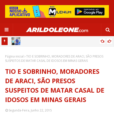
OR:
DE OLHO EM PARIS 2024, SELEÇÃO FEMININA GOLEIA JAMAICA EM
Página inicial
SALVADOR
TIO E SOBRINHO, MORADORES DE ARACI, SÃO PRESOS
SUSPEITOS DE MATAR CASAL DE IDOSOS EM MINAS GERAIS
TIO E SOBRINHO, MORADORES
DE ARACI, SÃO PRESOS
SUSPEITOS DE MATAR CASAL DE
IDOSOS EM MINAS GERAIS
Segunda-Feira, Junho 22, 2015