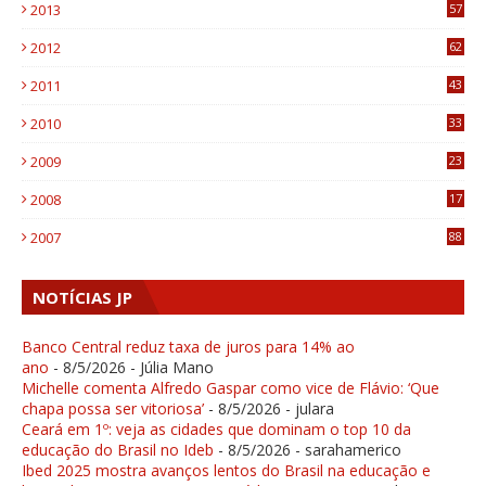
2013
57
6
2012
62
1
2011
43
1
2010
33
1
2009
23
4
2008
17
1
2007
88
NOTÍCIAS JP
Banco Central reduz taxa de juros para 14% ao
ano
- 8/5/2026
- Júlia Mano
Michelle comenta Alfredo Gaspar como vice de Flávio: ‘Que
chapa possa ser vitoriosa’
- 8/5/2026
- julara
Ceará em 1º: veja as cidades que dominam o top 10 da
educação do Brasil no Ideb
- 8/5/2026
- sarahamerico
Ibed 2025 mostra avanços lentos do Brasil na educação e