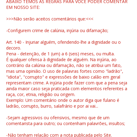
ABAIXO TEMOS AS REGRAS PARA VOCÊ PODER COMENTAR
EM NOSSO SITE:
>>>Não serão aceitos comentários que:<<<
-Configurem crime de calúnia, injúria ou difamação;
Art. 140 - Injuriar alguém, ofendendo-lhe a dignidade ou o
decoro.
Pena - detenção, de 1 (um) a 6 (seis) meses, ou multa.
É qualquer ofensa à dignidade de alguém. Na injúria, ao
contrário da calúnia ou difamação, não se atribui um fato,
mas uma opinião. O uso de palavras fortes como "ladrão",
"idiota", "corrupto" e expressões de baixo calão em geral
representam crime. A injúria pode fazer com que a pena seja
ainda maior caso seja praticada com elementos referentes a
raça, cor, etnia, religião ou origem.
Exemplo: Um comentário onde o autor diga que fulano é
ladrão, corrupto, burro, salafrário e por ai vai...
-Sejam agressivos ou ofensivos, mesmo que de um
comentarista para outro; ou contenham palavrões, insultos;
-Não tenham relação com a nota publicada pelo Site.