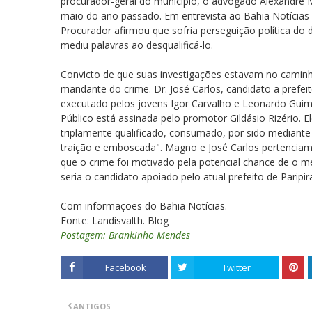
procurador-geral do município, o advogado Alexandre 
maio do ano passado. Em entrevista ao Bahia Notícias 
Procurador afirmou que sofria perseguição política do
mediu palavras ao desqualificá-lo.
Convicto de que suas investigações estavam no caminho
mandante do crime. Dr. José Carlos, candidato a prefeit
executado pelos jovens Igor Carvalho e Leonardo Gui
Público está assinada pelo promotor Gildásio Rizério. E
triplamente qualificado, consumado, por sido mediant
traição e emboscada". Magno e José Carlos pertenciam a 
que o crime foi motivado pela potencial chance de o m
seria o candidato apoiado pelo atual prefeito de Paripir
Com informações do Bahia Notícias.
Fonte: Landisvalth. Blog
Postagem: Brankinho Mendes
Facebook
Twitter
ANTIGOS