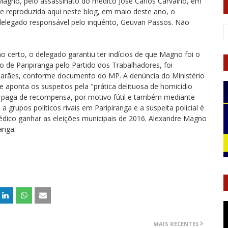
Magno, pelo assassinato do médico José Carlos Carvalho, em
e reproduzida aqui neste blog, em maio deste ano, o
 delegado responsável pelo inquérito, Geuvan Passos. Não
 certo, o delegado garantiu ter indícios de que Magno foi o
o de Paripiranga pelo Partido dos Trabalhadores, foi
marães, conforme documento do MP. A denúncia do Ministério
le aponta os suspeitos pela "prática delituosa de homicídio
e paga de recompensa, por motivo fútil e também mediante
grupos políticos rivais em Paripiranga e a suspeita policial é
édico ganhar as eleições municipais de 2016. Alexandre Magno
anga.
MAIS RECENTES