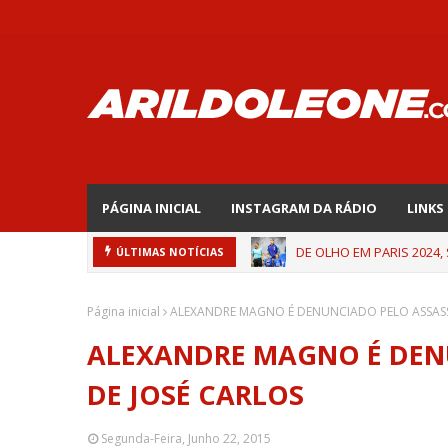
PÁGINA INICIAL
INSTAGRAM DA RÁDIO
LINKS
DE OLHO EM PARIS 2024,
ÚLTIMAS NOTÍCIAS
Página inicial
ALEXANDRE MAGNO É DENUNCIADO PELO ASSASS
ALEXANDRE MAGNO É DEN
DE JOSÉ CARLOS
Segunda-Feira, Junho 22, 2015