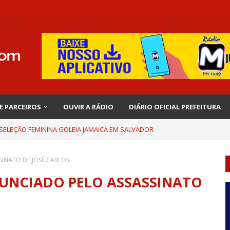
 E PARCEIROS
OUVIR A RÁDIO
DIÁRIO OFICIAL PREFEITURA
 SELEÇÃO FEMININA GOLEIA JAMAICA EM SALVADOR
INATO DE JOSÉ CARLOS
UNCIADO PELO ASSASSINATO