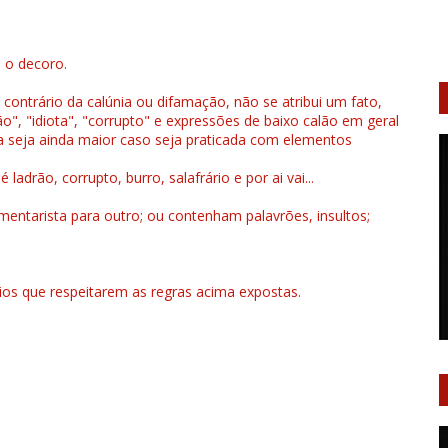
u o decoro.
 contrário da calúnia ou difamação, não se atribui um fato,
", "idiota", "corrupto" e expressões de baixo calão em geral
a seja ainda maior caso seja praticada com elementos
drão, corrupto, burro, salafrário e por ai vai...
ntarista para outro; ou contenham palavrões, insultos;
rios que respeitarem as regras acima expostas.