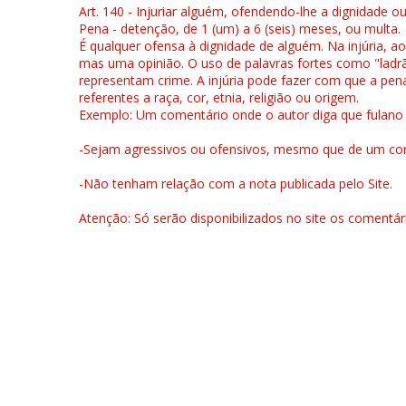
Art. 140 - Injuriar alguém, ofendendo-lhe a dignidade o
Pena - detenção, de 1 (um) a 6 (seis) meses, ou multa.
É qualquer ofensa à dignidade de alguém. Na injúria, ao
mas uma opinião. O uso de palavras fortes como "ladrão
representam crime. A injúria pode fazer com que a pen
referentes a raça, cor, etnia, religião ou origem.
Exemplo: Um comentário onde o autor diga que fulano é la
-Sejam agressivos ou ofensivos, mesmo que de um come
-Não tenham relação com a nota publicada pelo Site.
Atenção: Só serão disponibilizados no site os comentá