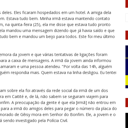
s deles. Eles ficaram hospedados em um hotel. A amiga dela
em. Estava tudo bem. Minha irmã estava mantendo contato
 na quinta-feira (25), ela me disse que estava tudo pronto
6), ela mandou uma mensagem dizendo que já havia saído e que
va tudo bem e mandou um beijo para todos. Este foi meu último
emora da jovem e que várias tentativas de ligações foram
para a caixa de mensagens. A irmã da jovem ainda informou
 chamaram e uma pessoa atendeu. "Por volta das 14h, alguém
nguém respondia mais. Quem estava na linha desligou. Eu tentei
ram sobre ela foi através da rede social da irmã de um dos
ira em Caitité e, de lá, não sabem se seguiram viajem para
nfim. A preocupação da gente é que ela [irmã] não entrou em
) para a irmã do amigos deles para pegar o número da placa do
 namorado de Gêisy mora em Senhor do Bonfim. Ele, a jovem e o
sendo investigado pela Polícia Civil.