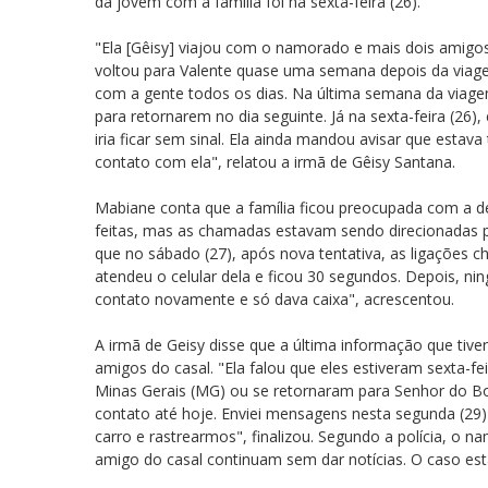
da jovem com a família foi na sexta-feira (26).
"Ela [Gêisy] viajou com o namorado e mais dois amigo
voltou para Valente quase uma semana depois da viag
com a gente todos os dias. Na última semana da viagem,
para retornarem no dia seguinte. Já na sexta-feira (2
iria ficar sem sinal. Ela ainda mandou avisar que esta
contato com ela", relatou a irmã de Gêisy Santana.
Mabiane conta que a família ficou preocupada com a d
feitas, mas as chamadas estavam sendo direcionadas 
que no sábado (27), após nova tentativa, as ligações
atendeu o celular dela e ficou 30 segundos. Depois, ni
contato novamente e só dava caixa", acrescentou.
A irmã de Geisy disse que a última informação que tive
amigos do casal. "Ela falou que eles estiveram sexta-fe
Minas Gerais (MG) ou se retornaram para Senhor do Bo
contato até hoje. Enviei mensagens nesta segunda (29
carro e rastrearmos", finalizou. Segundo a polícia, o
amigo do casal continuam sem dar notícias. O caso está 