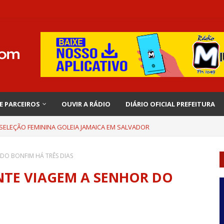
 E PARCEIROS
OUVIR A RÁDIO
DIÁRIO OFICIAL PREFEITURA
 SELEÇÃO FEMININA GOLEIA JAMAICA EM SALVADOR
DO BONFIM HÁ TRÊS DIAS
NTE VIAGEM A SENHOR DO