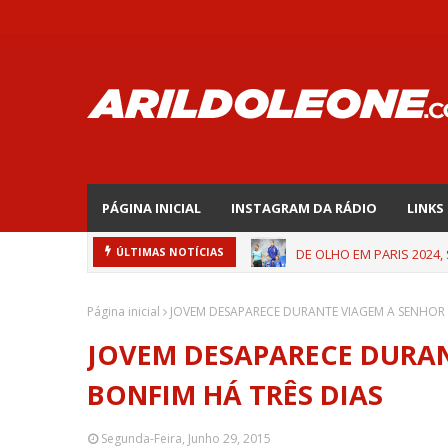
PÁGINA INICIAL
INSTAGRAM DA RÁDIO
LINKS
DE OLHO EM PARIS 2024,
ÚLTIMAS NOTÍCIAS
Página inicial
JOVEM DESAPARECE DURANTE VIAGEM A SENHOR 
JOVEM DESAPARECE DURA
BONFIM HÁ TRÊS DIAS
Segunda-Feira, Junho 29, 2015