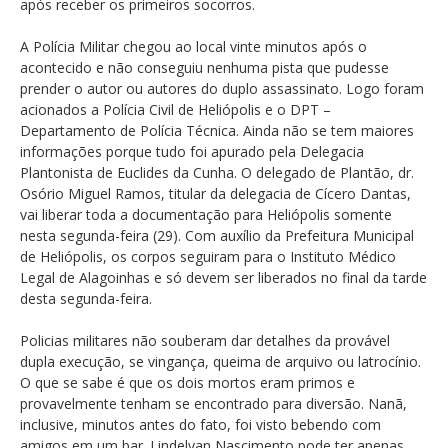
após receber os primeiros socorros.
A Polícia Militar chegou ao local vinte minutos após o
acontecido e não conseguiu nenhuma pista que pudesse
prender o autor ou autores do duplo assassinato. Logo foram
acionados a Polícia Civil de Heliópolis e o DPT –
Departamento de Polícia Técnica. Ainda não se tem maiores
informações porque tudo foi apurado pela Delegacia
Plantonista de Euclides da Cunha. O delegado de Plantão, dr.
Osório Miguel Ramos, titular da delegacia de Cícero Dantas,
vai liberar toda a documentação para Heliópolis somente
nesta segunda-feira (29). Com auxílio da Prefeitura Municipal
de Heliópolis, os corpos seguiram para o Instituto Médico
Legal de Alagoinhas e só devem ser liberados no final da tarde
desta segunda-feira.
Policias militares não souberam dar detalhes da provável
dupla execução, se vingança, queima de arquivo ou latrocínio.
O que se sabe é que os dois mortos eram primos e
provavelmente tenham se encontrado para diversão. Nanã,
inclusive, minutos antes do fato, foi visto bebendo com
amigos em um bar. Lindelvan Nascimento pode ter apenas