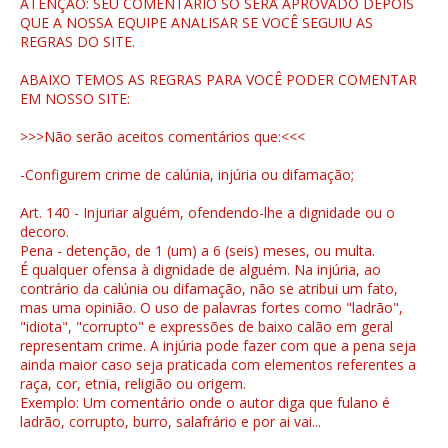
ATENÇÃO: SEU COMENTÁRIO SÓ SERÁ APROVADO DEPOIS
QUE A NOSSA EQUIPE ANALISAR SE VOCÊ SEGUIU AS
REGRAS DO SITE.
ABAIXO TEMOS AS REGRAS PARA VOCÊ PODER COMENTAR
EM NOSSO SITE:
>>>Não serão aceitos comentários que:<<<
-Configurem crime de calúnia, injúria ou difamação;
Art. 140 - Injuriar alguém, ofendendo-lhe a dignidade ou o
decoro.
Pena - detenção, de 1 (um) a 6 (seis) meses, ou multa.
É qualquer ofensa à dignidade de alguém. Na injúria, ao
contrário da calúnia ou difamação, não se atribui um fato,
mas uma opinião. O uso de palavras fortes como "ladrão",
"idiota", "corrupto" e expressões de baixo calão em geral
representam crime. A injúria pode fazer com que a pena seja
ainda maior caso seja praticada com elementos referentes a
raça, cor, etnia, religião ou origem.
Exemplo: Um comentário onde o autor diga que fulano é
ladrão, corrupto, burro, salafrário e por ai vai...