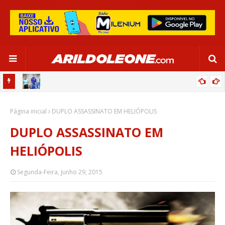
OR:
DE OLHO EM PARIS 2024, SELEÇÃO FEMININA GOLEIA JAMAICA EM
Página inicial
SALVADOR
DUPLO ASSASSINATO EM HELIÓPOLIS
DUPLO ASSASSINATO EM
HELIÓPOLIS
Segunda-Feira, Junho 29, 2015