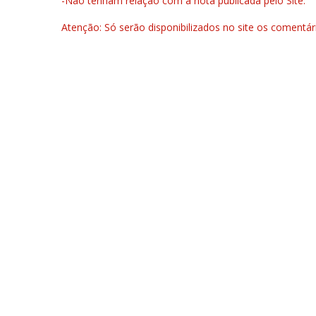
-Não tenham relação com a nota publicada pelo Site.
Atenção: Só serão disponibilizados no site os comentá