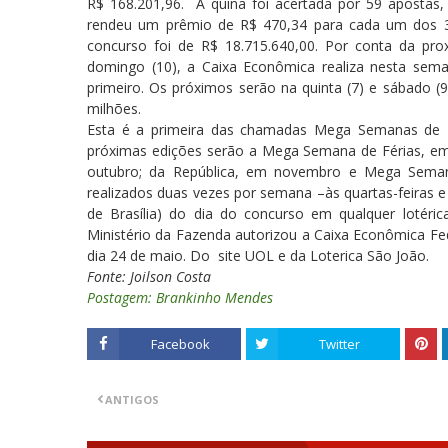
R$ 168.201,96. A quina foi acertada por 59 apostas,
rendeu um prêmio de R$ 470,34 para cada um dos 3.
concurso foi de R$ 18.715.640,00. Por conta da p
domingo (10), a Caixa Econômica realiza nesta seman
primeiro. Os próximos serão na quinta (7) e sábado (
milhões.
Esta é a primeira das chamadas Mega Semanas de 2
próximas edições serão a Mega Semana de Férias, em
outubro; da República, em novembro e Mega Sema
realizados duas vezes por semana –às quartas-feiras e
de Brasília) do dia do concurso em qualquer lotéri
Ministério da Fazenda autorizou a Caixa Econômica Fede
dia 24 de maio. Do site UOL e da Loterica São João.
Fonte: Joilson Costa
Postagem: Brankinho Mendes
Facebook
Twitter
ANTIGOS