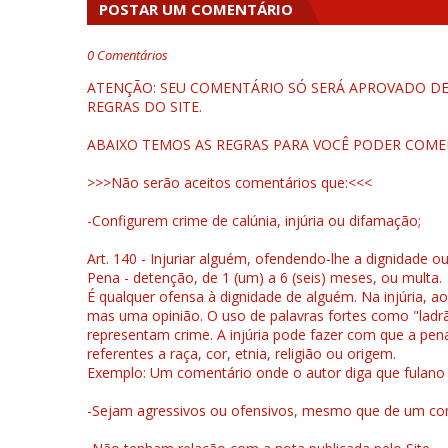
POSTAR UM COMENTÁRIO
0 Comentários
ATENÇÃO: SEU COMENTÁRIO SÓ SERÁ APROVADO DEP
REGRAS DO SITE.
ABAIXO TEMOS AS REGRAS PARA VOCÊ PODER COME
>>>Não serão aceitos comentários que:<<<
-Configurem crime de calúnia, injúria ou difamação;
Art. 140 - Injuriar alguém, ofendendo-lhe a dignidade o
Pena - detenção, de 1 (um) a 6 (seis) meses, ou multa.
É qualquer ofensa à dignidade de alguém. Na injúria, ao
mas uma opinião. O uso de palavras fortes como "ladrão
representam crime. A injúria pode fazer com que a pen
referentes a raça, cor, etnia, religião ou origem.
Exemplo: Um comentário onde o autor diga que fulano é la
-Sejam agressivos ou ofensivos, mesmo que de um come