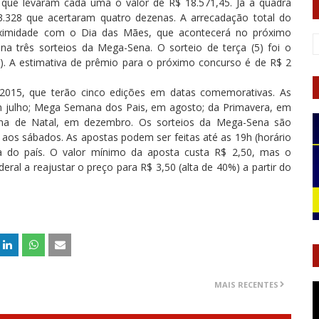
 que levaram cada uma o valor de R$ 18.571,45. Já a quadra
328 que acertaram quatro dezenas. A arrecadação total do
roximidade com o Dia das Mães, que acontecerá no próximo
a três sorteios da Mega-Sena. O sorteio de terça (5) foi o
9). A estimativa de prêmio para o próximo concurso é de R$ 2
015, que terão cinco edições em datas comemorativas. As
 julho; Mega Semana dos Pais, em agosto; da Primavera, em
na de Natal, em dezembro. Os sorteios da Mega-Sena são
 aos sábados. As apostas podem ser feitas até as 19h (horário
ca do país. O valor mínimo da aposta custa R$ 2,50, mas o
ral a reajustar o preço para R$ 3,50 (alta de 40%) a partir do
MAIS RECENTES