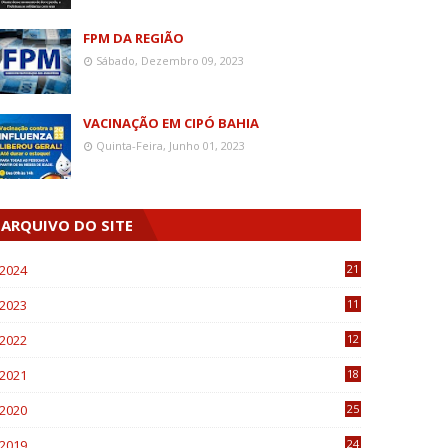
FPM DA REGIÃO
Sábado, Dezembro 09, 2023
VACINAÇÃO EM CIPÓ BAHIA
Quinta-Feira, Junho 01, 2023
ARQUIVO DO SITE
2024
21
2023
11
6
2022
12
0
2021
18
7
2020
25
0
2019
24