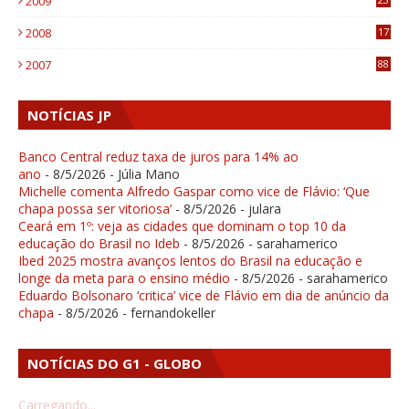
2009
4
2008
17
1
2007
88
NOTÍCIAS JP
Banco Central reduz taxa de juros para 14% ao
ano
- 8/5/2026
- Júlia Mano
Michelle comenta Alfredo Gaspar como vice de Flávio: ‘Que
chapa possa ser vitoriosa’
- 8/5/2026
- julara
Ceará em 1º: veja as cidades que dominam o top 10 da
educação do Brasil no Ideb
- 8/5/2026
- sarahamerico
Ibed 2025 mostra avanços lentos do Brasil na educação e
longe da meta para o ensino médio
- 8/5/2026
- sarahamerico
Eduardo Bolsonaro ‘critica’ vice de Flávio em dia de anúncio da
chapa
- 8/5/2026
- fernandokeller
NOTÍCIAS DO G1 - GLOBO
Carregando...