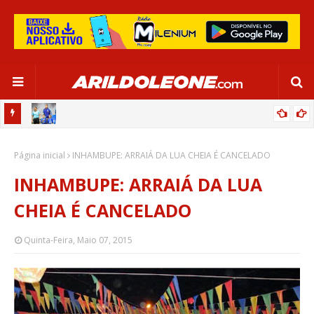
OR:
DE OLHO EM PARIS 2024, SELEÇÃO FEMININA GOLEIA JAMAICA EM
Página inicial
SALVADOR
INHAMBUPE: ARRAIÁ DA LUA CHEIA É CANCELADO
INHAMBUPE: ARRAIÁ DA LUA
CHEIA É CANCELADO
Quinta-Feira, Maio 07, 2015