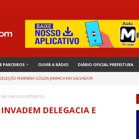
 E PARCEIROS
OUVIR A RÁDIO
DIÁRIO OFICIAL PREFEITURA
 SELEÇÃO FEMININA GOLEIA JAMAICA EM SALVADOR
E MATAM DOIS DETENTOS
INVADEM DELEGACIA E