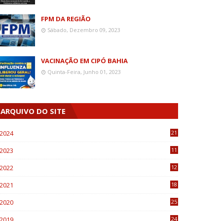
FPM DA REGIÃO
Sábado, Dezembro 09, 2023
VACINAÇÃO EM CIPÓ BAHIA
Quinta-Feira, Junho 01, 2023
ARQUIVO DO SITE
2024
21
2023
11
6
2022
12
0
2021
18
7
2020
25
0
2019
24