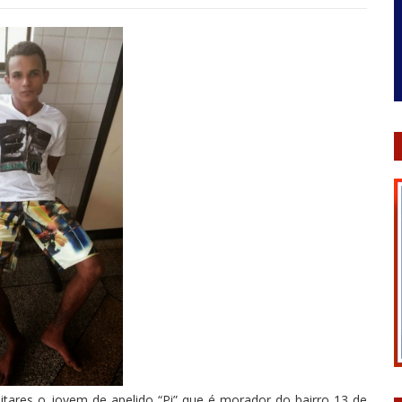
militares o jovem de apelido “Pi” que é morador do bairro 13 de