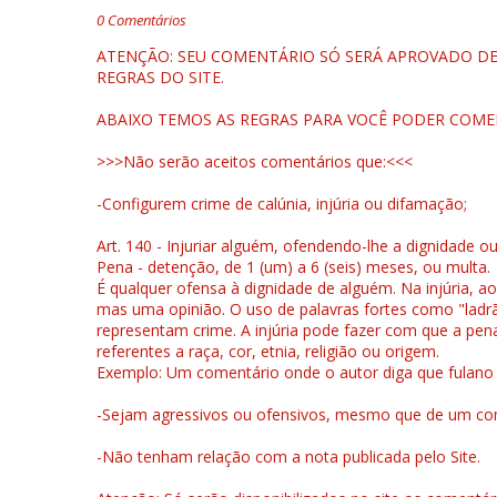
0 Comentários
ATENÇÃO: SEU COMENTÁRIO SÓ SERÁ APROVADO DEP
REGRAS DO SITE.
ABAIXO TEMOS AS REGRAS PARA VOCÊ PODER COME
>>>Não serão aceitos comentários que:<<<
-Configurem crime de calúnia, injúria ou difamação;
Art. 140 - Injuriar alguém, ofendendo-lhe a dignidade o
Pena - detenção, de 1 (um) a 6 (seis) meses, ou multa.
É qualquer ofensa à dignidade de alguém. Na injúria, ao
mas uma opinião. O uso de palavras fortes como "ladrão
representam crime. A injúria pode fazer com que a pen
referentes a raça, cor, etnia, religião ou origem.
Exemplo: Um comentário onde o autor diga que fulano é la
-Sejam agressivos ou ofensivos, mesmo que de um come
-Não tenham relação com a nota publicada pelo Site.