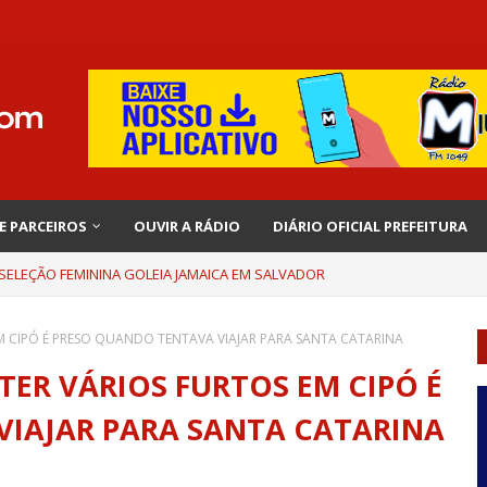
 E PARCEIROS
OUVIR A RÁDIO
DIÁRIO OFICIAL PREFEITURA
 SELEÇÃO FEMININA GOLEIA JAMAICA EM SALVADOR
 CIPÓ É PRESO QUANDO TENTAVA VIAJAR PARA SANTA CATARINA
ER VÁRIOS FURTOS EM CIPÓ É
IAJAR PARA SANTA CATARINA