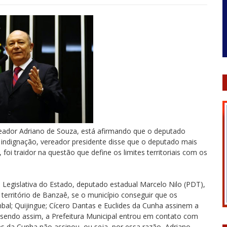
eador Adriano de Souza, está afirmando que o deputado
e indignação, vereador presidente disse que o deputado mais
foi traidor na questão que define os limites territoriais com os
Legislativa do Estado, deputado estadual Marcelo Nilo (PDT),
território de Banzaê, se o município conseguir que os
bal; Quijingue; Cícero Dantas e Euclides da Cunha assinem a
, sendo assim, a Prefeitura Municipal entrou em contato com
es da Cunha não assinou, ou seja, por essa razão, Adriano