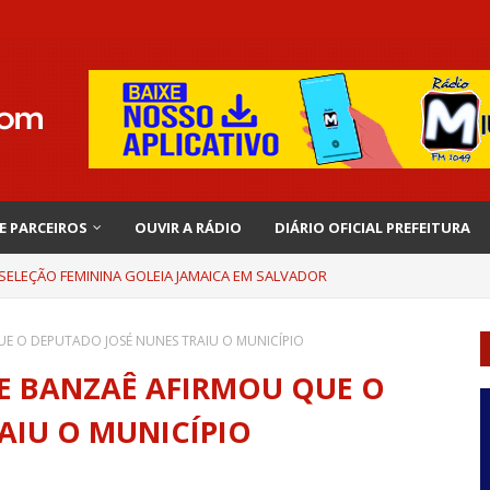
 E PARCEIROS
OUVIR A RÁDIO
DIÁRIO OFICIAL PREFEITURA
 SELEÇÃO FEMININA GOLEIA JAMAICA EM SALVADOR
E O DEPUTADO JOSÉ NUNES TRAIU O MUNICÍPIO
E BANZAÊ AFIRMOU QUE O
AIU O MUNICÍPIO