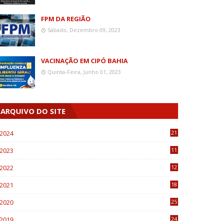
FPM DA REGIÃO
Sábado, Dezembro 09, 2023
VACINAÇÃO EM CIPÓ BAHIA
Quinta-Feira, Junho 01, 2023
ARQUIVO DO SITE
2024
21
2023
11
6
2022
12
0
2021
18
7
2020
25
0
2019
24