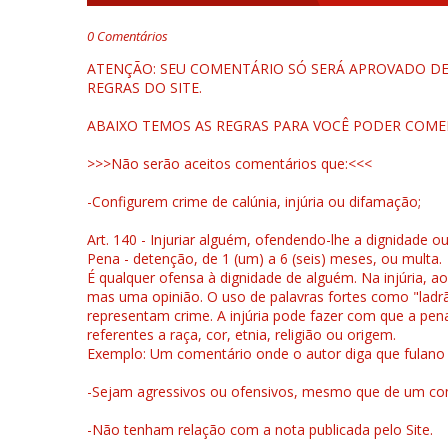
0 Comentários
ATENÇÃO: SEU COMENTÁRIO SÓ SERÁ APROVADO DEP
REGRAS DO SITE.
ABAIXO TEMOS AS REGRAS PARA VOCÊ PODER COME
>>>Não serão aceitos comentários que:<<<
-Configurem crime de calúnia, injúria ou difamação;
Art. 140 - Injuriar alguém, ofendendo-lhe a dignidade o
Pena - detenção, de 1 (um) a 6 (seis) meses, ou multa.
É qualquer ofensa à dignidade de alguém. Na injúria, ao
mas uma opinião. O uso de palavras fortes como "ladrão
representam crime. A injúria pode fazer com que a pen
referentes a raça, cor, etnia, religião ou origem.
Exemplo: Um comentário onde o autor diga que fulano é la
-Sejam agressivos ou ofensivos, mesmo que de um come
-Não tenham relação com a nota publicada pelo Site.