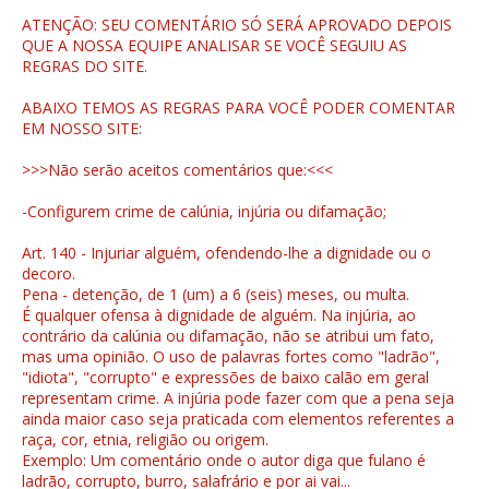
ATENÇÃO: SEU COMENTÁRIO SÓ SERÁ APROVADO DEPOIS
QUE A NOSSA EQUIPE ANALISAR SE VOCÊ SEGUIU AS
REGRAS DO SITE.
ABAIXO TEMOS AS REGRAS PARA VOCÊ PODER COMENTAR
EM NOSSO SITE:
>>>Não serão aceitos comentários que:<<<
-Configurem crime de calúnia, injúria ou difamação;
Art. 140 - Injuriar alguém, ofendendo-lhe a dignidade ou o
decoro.
Pena - detenção, de 1 (um) a 6 (seis) meses, ou multa.
É qualquer ofensa à dignidade de alguém. Na injúria, ao
contrário da calúnia ou difamação, não se atribui um fato,
mas uma opinião. O uso de palavras fortes como "ladrão",
"idiota", "corrupto" e expressões de baixo calão em geral
representam crime. A injúria pode fazer com que a pena seja
ainda maior caso seja praticada com elementos referentes a
raça, cor, etnia, religião ou origem.
Exemplo: Um comentário onde o autor diga que fulano é
ladrão, corrupto, burro, salafrário e por ai vai...