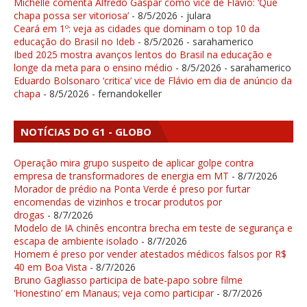
Michelle comenta Alfredo Gaspar como vice de Flávio: ‘Que
chapa possa ser vitoriosa’
- 8/5/2026
- julara
Ceará em 1º: veja as cidades que dominam o top 10 da
educação do Brasil no Ideb
- 8/5/2026
- sarahamerico
Ibed 2025 mostra avanços lentos do Brasil na educação e
longe da meta para o ensino médio
- 8/5/2026
- sarahamerico
Eduardo Bolsonaro ‘critica’ vice de Flávio em dia de anúncio da
chapa
- 8/5/2026
- fernandokeller
NOTÍCIAS DO G1 - GLOBO
Operação mira grupo suspeito de aplicar golpe contra
empresa de transformadores de energia em MT
- 8/7/2026
Morador de prédio na Ponta Verde é preso por furtar
encomendas de vizinhos e trocar produtos por
drogas
- 8/7/2026
Modelo de IA chinês encontra brecha em teste de segurança e
escapa de ambiente isolado
- 8/7/2026
Homem é preso por vender atestados médicos falsos por R$
40 em Boa Vista
- 8/7/2026
Bruno Gagliasso participa de bate-papo sobre filme
‘Honestino’ em Manaus; veja como participar
- 8/7/2026