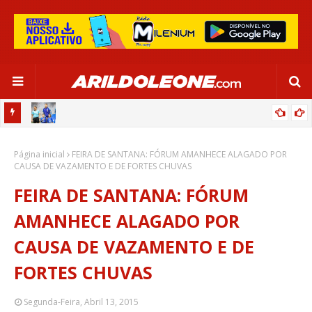
OR:
DE OLHO EM PARIS 2024, SELEÇÃO FEMININA GOLEIA JAMAICA EM
Página inicial
SALVADOR
FEIRA DE SANTANA: FÓRUM AMANHECE ALAGADO POR
CAUSA DE VAZAMENTO E DE FORTES CHUVAS
FEIRA DE SANTANA: FÓRUM
AMANHECE ALAGADO POR
CAUSA DE VAZAMENTO E DE
FORTES CHUVAS
Segunda-Feira, Abril 13, 2015