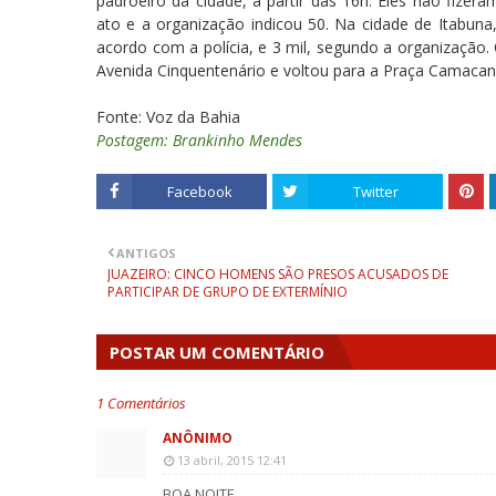
padroeiro da cidade, a partir das 16h. Eles não fize
ato e a organização indicou 50. Na cidade de Itabuna,
acordo com a polícia, e 3 mil, segundo a organização.
Avenida Cinquentenário e voltou para a Praça Camacan 
Fonte: Voz da Bahia
Postagem: Brankinho Mendes
Facebook
Twitter
ANTIGOS
JUAZEIRO: CINCO HOMENS SÃO PRESOS ACUSADOS DE
PARTICIPAR DE GRUPO DE EXTERMÍNIO
POSTAR UM COMENTÁRIO
1 Comentários
ANÔNIMO
13 abril, 2015 12:41
BOA NOITE.