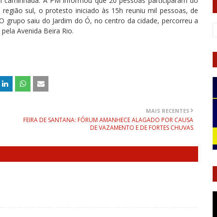
ram caminhada. A PM informou que 20 pessoas participaram do
 região sul, o protesto iniciado às 15h reuniu mil pessoas, de
 O grupo saiu do Jardim do Ó, no centro da cidade, percorreu a
pela Avenida Beira Rio.
MAIS RECENTES
FEIRA DE SANTANA: FÓRUM AMANHECE ALAGADO POR CAUSA
DE VAZAMENTO E DE FORTES CHUVAS