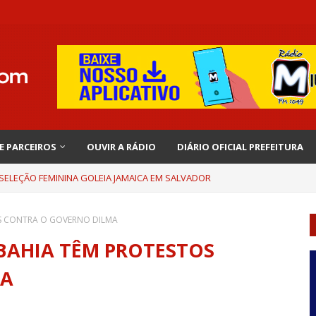
 E PARCEIROS
OUVIR A RÁDIO
DIÁRIO OFICIAL PREFEITURA
 SELEÇÃO FEMININA GOLEIA JAMAICA EM SALVADOR
OS CONTRA O GOVERNO DILMA
 BAHIA TÊM PROTESTOS
MA