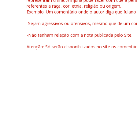
representam crime. A injúria pode fazer com que a pen
referentes a raça, cor, etnia, religião ou origem.
Exemplo: Um comentário onde o autor diga que fulano é la
-Sejam agressivos ou ofensivos, mesmo que de um come
-Não tenham relação com a nota publicada pelo Site.
Atenção: Só serão disponibilizados no site os comentá