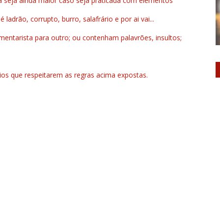
a seja ainda maior caso seja praticada com elementos
drão, corrupto, burro, salafrário e por ai vai...
ntarista para outro; ou contenham palavrões, insultos;
rios que respeitarem as regras acima expostas.