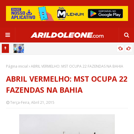
OR:
DE OLHO EM PARIS 2024, SELEÇÃO FEMININA GOLEIA JAMAICA EM
Página inicial
SALVADOR
ABRIL VERMELHO: MST OCUPA 22 FAZENDAS NA BAHIA
ABRIL VERMELHO: MST OCUPA 22
FAZENDAS NA BAHIA
Terça-Feira, Abril 21, 2015