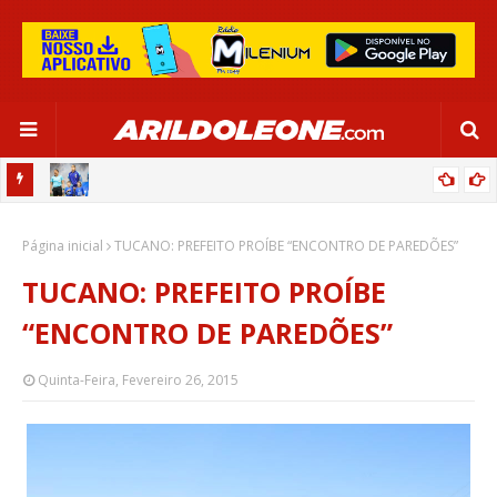
OR:
DE OLHO EM PARIS 2024, SELEÇÃO FEMININA GOLEIA JAMAICA EM
Página inicial
SALVADOR
TUCANO: PREFEITO PROÍBE “ENCONTRO DE PAREDÕES”
TUCANO: PREFEITO PROÍBE
“ENCONTRO DE PAREDÕES”
Quinta-Feira, Fevereiro 26, 2015