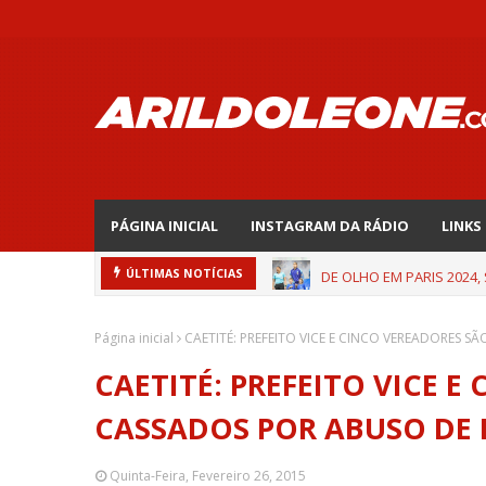
PÁGINA INICIAL
INSTAGRAM DA RÁDIO
LINKS
DE OLHO EM PARIS 2024,
ÚLTIMAS NOTÍCIAS
Página inicial
CAETITÉ: PREFEITO VICE E CINCO VEREADORES
CAETITÉ: PREFEITO VICE 
CASSADOS POR ABUSO DE
Quinta-Feira, Fevereiro 26, 2015