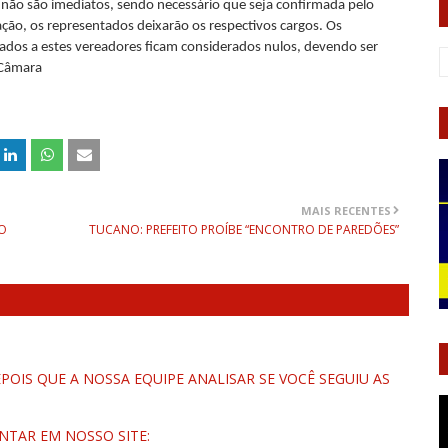
 não são imediatos, sendo necessário que seja confirmada pelo
ação, os representados deixarão os respectivos cargos. Os
dados a estes vereadores ficam considerados nulos, devendo ser
 Câmara
MAIS RECENTES
RO
TUCANO: PREFEITO PROÍBE “ENCONTRO DE PAREDÕES”
OIS QUE A NOSSA EQUIPE ANALISAR SE VOCÊ SEGUIU AS
NTAR EM NOSSO SITE: