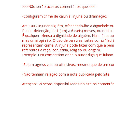
>>>Não serão aceitos comentários que:<<<
-Configurem crime de calúnia, injúria ou difamação;
Art. 140 - Injuriar alguém, ofendendo-lhe a dignidade o
Pena - detenção, de 1 (um) a 6 (seis) meses, ou multa.
É qualquer ofensa à dignidade de alguém. Na injúria, ao
mas uma opinião. O uso de palavras fortes como "ladrão
representam crime. A injúria pode fazer com que a pen
referentes a raça, cor, etnia, religião ou origem.
Exemplo: Um comentário onde o autor diga que fulano é la
-Sejam agressivos ou ofensivos, mesmo que de um come
-Não tenham relação com a nota publicada pelo Site.
Atenção: Só serão disponibilizados no site os comentá