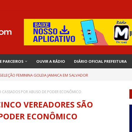
 E PARCEIROS
OUVIR A RÁDIO
DIÁRIO OFICIAL PREFEITURA
 SELEÇÃO FEMININA GOLEIA JAMAICA EM SALVADOR
 SÃO CASSADOS POR ABUSO DE PODER ECONÔMICO
E CINCO VEREADORES SÃO
 PODER ECONÔMICO