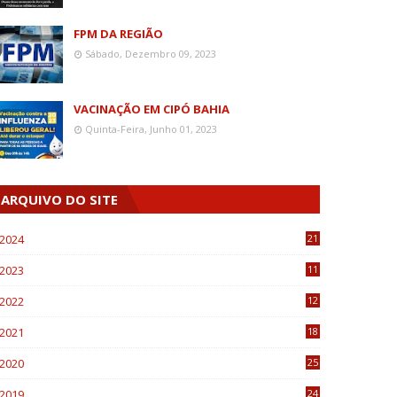
FPM DA REGIÃO
Sábado, Dezembro 09, 2023
VACINAÇÃO EM CIPÓ BAHIA
Quinta-Feira, Junho 01, 2023
ARQUIVO DO SITE
2024
21
2023
11
6
2022
12
0
2021
18
7
2020
25
0
2019
24