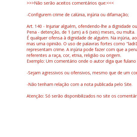
>>>Não serão aceitos comentários que:<<<
-Configurem crime de calúnia, injúria ou difamação;
Art. 140 - Injuriar alguém, ofendendo-lhe a dignidade o
Pena - detenção, de 1 (um) a 6 (seis) meses, ou multa.
É qualquer ofensa à dignidade de alguém. Na injúria, ao
mas uma opinião. O uso de palavras fortes como "ladrão
representam crime. A injúria pode fazer com que a pen
referentes a raça, cor, etnia, religião ou origem.
Exemplo: Um comentário onde o autor diga que fulano é la
-Sejam agressivos ou ofensivos, mesmo que de um come
-Não tenham relação com a nota publicada pelo Site.
Atenção: Só serão disponibilizados no site os comentá