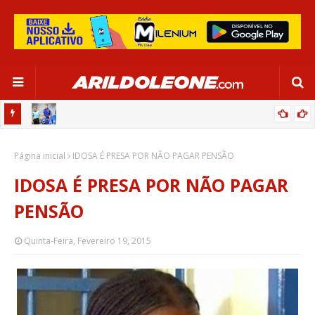
OR:
DE OLHO EM PARIS 2024, SELEÇÃO FEMININA GOLEIA JAMAICA EM
Página inicial
SALVADOR
IDOSA É PRESA POR NÃO PAGAR PENSÃO
IDOSA É PRESA POR NÃO PAGAR
PENSÃO
Quinta-Feira, Fevereiro 19, 2015