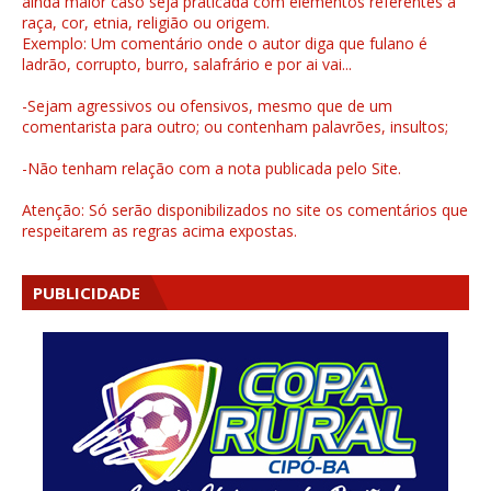
ainda maior caso seja praticada com elementos referentes a
raça, cor, etnia, religião ou origem.
Exemplo: Um comentário onde o autor diga que fulano é
ladrão, corrupto, burro, salafrário e por ai vai...
-Sejam agressivos ou ofensivos, mesmo que de um
comentarista para outro; ou contenham palavrões, insultos;
-Não tenham relação com a nota publicada pelo Site.
Atenção: Só serão disponibilizados no site os comentários que
respeitarem as regras acima expostas.
PUBLICIDADE