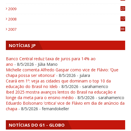
1
2009
23
4
2008
17
1
2007
88
NOTÍCIAS JP
Banco Central reduz taxa de juros para 14% ao
ano
- 8/5/2026
- Júlia Mano
Michelle comenta Alfredo Gaspar como vice de Flávio: ‘Que
chapa possa ser vitoriosa’
- 8/5/2026
- julara
Ceará em 1º: veja as cidades que dominam o top 10 da
educação do Brasil no Ideb
- 8/5/2026
- sarahamerico
Ibed 2025 mostra avanços lentos do Brasil na educação e
longe da meta para o ensino médio
- 8/5/2026
- sarahamerico
Eduardo Bolsonaro ‘critica’ vice de Flávio em dia de anúncio da
chapa
- 8/5/2026
- fernandokeller
NOTÍCIAS DO G1 - GLOBO