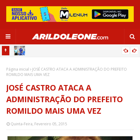
OR:
DE OLHO EM PARIS 2024, SELEÇÃO FEMININA GOLEIA JAMAICA EM
Página inicial
SALVADOR
JOSÉ CASTRO ATACA A ADMINISTRAÇÃO DO PREFEITO
ROMILDO MAIS UMA VEZ
JOSÉ CASTRO ATACA A
ADMINISTRAÇÃO DO PREFEITO
ROMILDO MAIS UMA VEZ
Quinta-Feira, Fevereiro 05, 2015