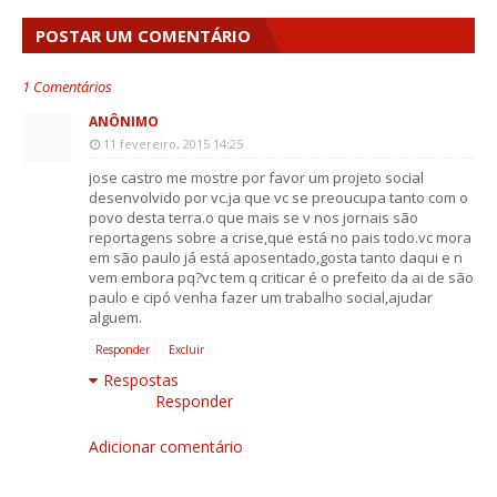
POSTAR UM COMENTÁRIO
1 Comentários
ANÔNIMO
11 fevereiro, 2015 14:25
jose castro me mostre por favor um projeto social
desenvolvido por vc.ja que vc se preoucupa tanto com o
povo desta terra.o que mais se v nos jornais são
reportagens sobre a crise,que está no pais todo.vc mora
em são paulo já está aposentado,gosta tanto daqui e n
vem embora pq?vc tem q criticar é o prefeito da ai de são
paulo e cipó venha fazer um trabalho social,ajudar
alguem.
Responder
Excluir
Respostas
Responder
Adicionar comentário