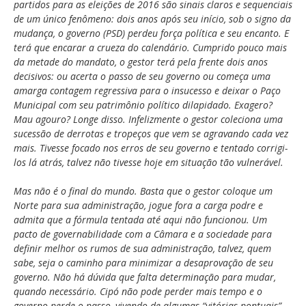
partidos para as eleições de 2016 são sinais claros e sequenciais
de um único fenômeno: dois anos após seu início, sob o signo da
mudança, o governo (PSD) perdeu força política e seu encanto. E
terá que encarar a crueza do calendário. Cumprido pouco mais
da metade do mandato, o gestor terá pela frente dois anos
decisivos: ou acerta o passo de seu governo ou começa uma
amarga contagem regressiva para o insucesso e deixar o Paço
Municipal com seu patrimônio político dilapidado. Exagero?
Mau agouro? Longe disso. Infelizmente o gestor coleciona uma
sucessão de derrotas e tropeços que vem se agravando cada vez
mais. Tivesse focado nos erros de seu governo e tentado corrigi-
los lá atrás, talvez não tivesse hoje em situação tão vulnerável.
Mas não é o final do mundo. Basta que o gestor coloque um
Norte para sua administração, jogue fora a carga podre e
admita que a fórmula tentada até aqui não funcionou. Um
pacto de governabilidade com a Câmara e a sociedade para
definir melhor os rumos de sua administração, talvez, quem
sabe, seja o caminho para minimizar a desaprovação de seu
governo. Não há dúvida que falta determinação para mudar,
quando necessário. Cipó não pode perder mais tempo e o
governo perde o passo, vivendo de algumas “vitórias pontuais”,