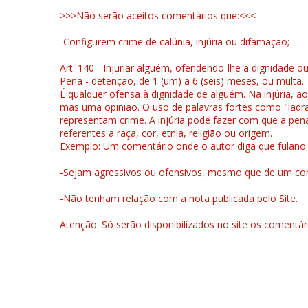
>>>Não serão aceitos comentários que:<<<
-Configurem crime de calúnia, injúria ou difamação;
Art. 140 - Injuriar alguém, ofendendo-lhe a dignidade o
Pena - detenção, de 1 (um) a 6 (seis) meses, ou multa.
É qualquer ofensa à dignidade de alguém. Na injúria, ao
mas uma opinião. O uso de palavras fortes como "ladrão
representam crime. A injúria pode fazer com que a pen
referentes a raça, cor, etnia, religião ou origem.
Exemplo: Um comentário onde o autor diga que fulano é la
-Sejam agressivos ou ofensivos, mesmo que de um come
-Não tenham relação com a nota publicada pelo Site.
Atenção: Só serão disponibilizados no site os comentá