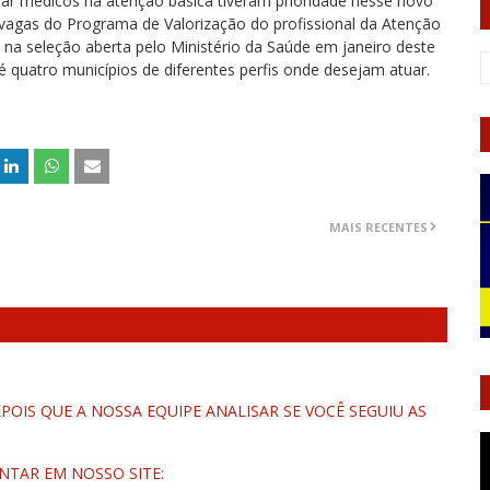
atar médicos na atenção básica tiveram prioridade nesse novo
 vagas do Programa de Valorização do profissional da Atenção
s na seleção aberta pelo Ministério da Saúde em janeiro deste
té quatro municípios de diferentes perfis onde desejam atuar.
MAIS RECENTES
OIS QUE A NOSSA EQUIPE ANALISAR SE VOCÊ SEGUIU AS
NTAR EM NOSSO SITE: