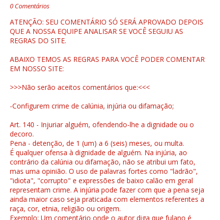
0 Comentários
ATENÇÃO: SEU COMENTÁRIO SÓ SERÁ APROVADO DEPOIS
QUE A NOSSA EQUIPE ANALISAR SE VOCÊ SEGUIU AS
REGRAS DO SITE.
ABAIXO TEMOS AS REGRAS PARA VOCÊ PODER COMENTAR
EM NOSSO SITE:
>>>Não serão aceitos comentários que:<<<
-Configurem crime de calúnia, injúria ou difamação;
Art. 140 - Injuriar alguém, ofendendo-lhe a dignidade ou o
decoro.
Pena - detenção, de 1 (um) a 6 (seis) meses, ou multa.
É qualquer ofensa à dignidade de alguém. Na injúria, ao
contrário da calúnia ou difamação, não se atribui um fato,
mas uma opinião. O uso de palavras fortes como "ladrão",
"idiota", "corrupto" e expressões de baixo calão em geral
representam crime. A injúria pode fazer com que a pena seja
ainda maior caso seja praticada com elementos referentes a
raça, cor, etnia, religião ou origem.
Exemplo: Um comentário onde o autor diga que fulano é