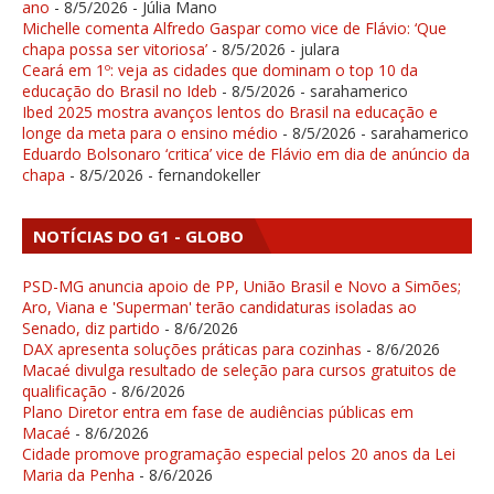
ano
- 8/5/2026
- Júlia Mano
Michelle comenta Alfredo Gaspar como vice de Flávio: ‘Que
chapa possa ser vitoriosa’
- 8/5/2026
- julara
Ceará em 1º: veja as cidades que dominam o top 10 da
educação do Brasil no Ideb
- 8/5/2026
- sarahamerico
Ibed 2025 mostra avanços lentos do Brasil na educação e
longe da meta para o ensino médio
- 8/5/2026
- sarahamerico
Eduardo Bolsonaro ‘critica’ vice de Flávio em dia de anúncio da
chapa
- 8/5/2026
- fernandokeller
NOTÍCIAS DO G1 - GLOBO
PSD-MG anuncia apoio de PP, União Brasil e Novo a Simões;
Aro, Viana e 'Superman' terão candidaturas isoladas ao
Senado, diz partido
- 8/6/2026
DAX apresenta soluções práticas para cozinhas
- 8/6/2026
Macaé divulga resultado de seleção para cursos gratuitos de
qualificação
- 8/6/2026
Plano Diretor entra em fase de audiências públicas em
Macaé
- 8/6/2026
Cidade promove programação especial pelos 20 anos da Lei
Maria da Penha
- 8/6/2026