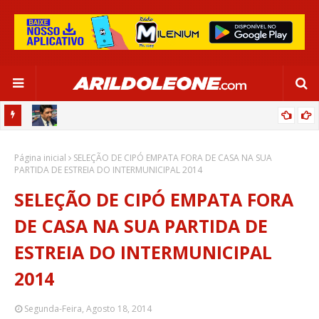
CA EM
EDNALDO RODRIGUES RELEMBRA INÍCIO DE RAFAELLE:
Página inicial
“SATISFAÇÃO MUITO GRANDE”
SELEÇÃO DE CIPÓ EMPATA FORA DE CASA NA SUA
PARTIDA DE ESTREIA DO INTERMUNICIPAL 2014
SELEÇÃO DE CIPÓ EMPATA FORA
DE CASA NA SUA PARTIDA DE
ESTREIA DO INTERMUNICIPAL
2014
Segunda-Feira, Agosto 18, 2014