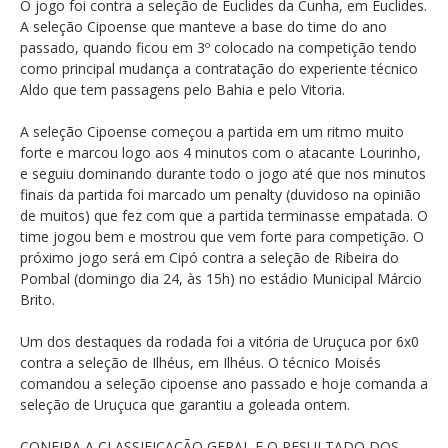
O jogo foi contra a seleção de Euclides da Cunha, em Euclides.
A seleção Cipoense que manteve a base do time do ano
passado, quando ficou em 3º colocado na competição tendo
como principal mudança a contratação do experiente técnico
Aldo que tem passagens pelo Bahia e pelo Vitoria.
A seleção Cipoense começou a partida em um ritmo muito
forte e marcou logo aos 4 minutos com o atacante Lourinho,
e seguiu dominando durante todo o jogo até que nos minutos
finais da partida foi marcado um penalty (duvidoso na opinião
de muitos) que fez com que a partida terminasse empatada. O
time jogou bem e mostrou que vem forte para competição. O
próximo jogo será em Cipó contra a seleção de Ribeira do
Pombal (domingo dia 24, às 15h) no estádio Municipal Márcio
Brito.
Um dos destaques da rodada foi a vitória de Uruçuca por 6x0
contra a seleção de Ilhéus, em Ilhéus. O técnico Moisés
comandou a seleção cipoense ano passado e hoje comanda a
seleção de Uruçuca que garantiu a goleada ontem.
CONFIRA A CLASSIFICAÇÃO GERAL E O RESULTADO DOS