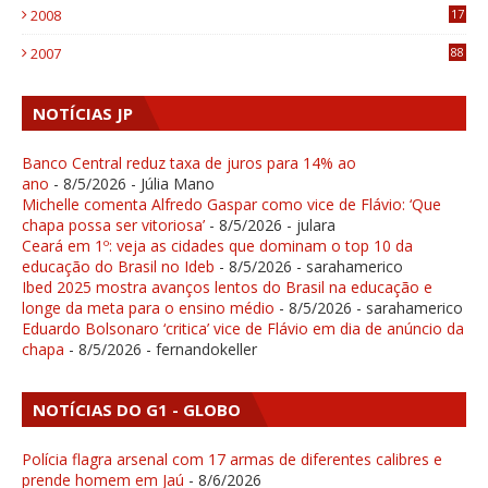
2008
17
1
2007
88
NOTÍCIAS JP
Banco Central reduz taxa de juros para 14% ao
ano
- 8/5/2026
- Júlia Mano
Michelle comenta Alfredo Gaspar como vice de Flávio: ‘Que
chapa possa ser vitoriosa’
- 8/5/2026
- julara
Ceará em 1º: veja as cidades que dominam o top 10 da
educação do Brasil no Ideb
- 8/5/2026
- sarahamerico
Ibed 2025 mostra avanços lentos do Brasil na educação e
longe da meta para o ensino médio
- 8/5/2026
- sarahamerico
Eduardo Bolsonaro ‘critica’ vice de Flávio em dia de anúncio da
chapa
- 8/5/2026
- fernandokeller
NOTÍCIAS DO G1 - GLOBO
Polícia flagra arsenal com 17 armas de diferentes calibres e
prende homem em Jaú
- 8/6/2026