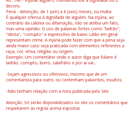
Art. 140 - Injuriar alguém, ofendendo-lhe a dignidade ou o
decoro.
Pena - detenção, de 1 (um) a 6 (seis) meses, ou multa.
É qualquer ofensa à dignidade de alguém. Na injúria, ao
contrário da calúnia ou difamação, não se atribui um fato,
mas uma opinião. O uso de palavras fortes como "ladrão",
"idiota", "corrupto" e expressões de baixo calão em geral
representam crime. A injúria pode fazer com que a pena seja
ainda maior caso seja praticada com elementos referentes a
raça, cor, etnia, religião ou origem.
Exemplo: Um comentário onde o autor diga que fulano é
ladrão, corrupto, burro, salafrário e por ai vai...
-Sejam agressivos ou ofensivos, mesmo que de um
comentarista para outro; ou contenham palavrões, insultos;
-Não tenham relação com a nota publicada pelo Site.
Atenção: Só serão disponibilizados no site os comentários que
respeitarem as regras acima expostas.