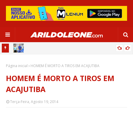
OR:
DE OLHO EM PARIS 2024, SELEÇÃO FEMININA GOLEIA JAMAICA EM
Página inicial
SALVADOR
HOMEM É MORTO A TIROS EM ACAJUTIBA
HOMEM É MORTO A TIROS EM
ACAJUTIBA
Terça-Feira, Agosto 19, 2014