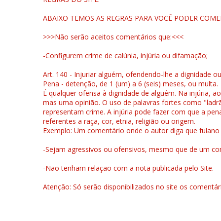
ABAIXO TEMOS AS REGRAS PARA VOCÊ PODER COME
>>>Não serão aceitos comentários que:<<<
-Configurem crime de calúnia, injúria ou difamação;
Art. 140 - Injuriar alguém, ofendendo-lhe a dignidade o
Pena - detenção, de 1 (um) a 6 (seis) meses, ou multa.
É qualquer ofensa à dignidade de alguém. Na injúria, ao
mas uma opinião. O uso de palavras fortes como "ladrão
representam crime. A injúria pode fazer com que a pen
referentes a raça, cor, etnia, religião ou origem.
Exemplo: Um comentário onde o autor diga que fulano é la
-Sejam agressivos ou ofensivos, mesmo que de um come
-Não tenham relação com a nota publicada pelo Site.
Atenção: Só serão disponibilizados no site os comentá