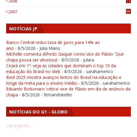
2008
17
1
2007
88
NOTÍCIAS JP
Banco Central reduz taxa de juros para 14% ao
ano
- 8/5/2026
- Júlia Mano
Michelle comenta Alfredo Gaspar como vice de Flávio: ‘Que
chapa possa ser vitoriosa’
- 8/5/2026
- julara
Ceará em 1º: veja as cidades que dominam o top 10 da
educação do Brasil no Ideb
- 8/5/2026
- sarahamerico
Ibed 2025 mostra avanços lentos do Brasil na educação e
longe da meta para o ensino médio
- 8/5/2026
- sarahamerico
Eduardo Bolsonaro ‘critica’ vice de Flávio em dia de anúncio da
chapa
- 8/5/2026
- fernandokeller
NOTÍCIAS DO G1 - GLOBO
Carregando...