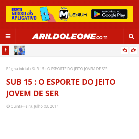
OR:
DE OLHO EM PARIS 2024, SELEÇÃO FEMININA GOLEIA JAMAICA EM
Página inicial
SALVADOR
SUB 15 : O ESPORTE DO JEITO JOVEM DE SER
SUB 15 : O ESPORTE DO JEITO
JOVEM DE SER
Quinta-Feira, Julho 03, 2014