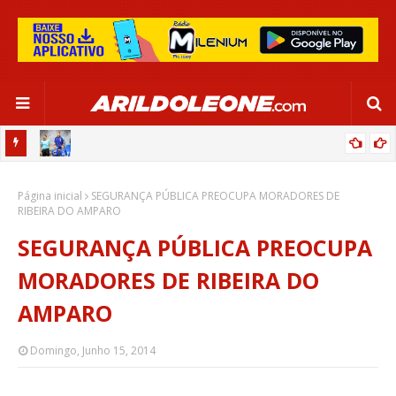
OR:
DE OLHO EM PARIS 2024, SELEÇÃO FEMININA GOLEIA JAMAICA EM
Página inicial
SALVADOR
SEGURANÇA PÚBLICA PREOCUPA MORADORES DE
RIBEIRA DO AMPARO
SEGURANÇA PÚBLICA PREOCUPA
MORADORES DE RIBEIRA DO
AMPARO
Domingo, Junho 15, 2014