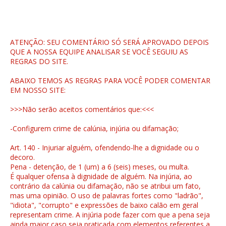
ATENÇÃO: SEU COMENTÁRIO SÓ SERÁ APROVADO DEPOIS
QUE A NOSSA EQUIPE ANALISAR SE VOCÊ SEGUIU AS
REGRAS DO SITE.
ABAIXO TEMOS AS REGRAS PARA VOCÊ PODER COMENTAR
EM NOSSO SITE:
>>>Não serão aceitos comentários que:<<<
-Configurem crime de calúnia, injúria ou difamação;
Art. 140 - Injuriar alguém, ofendendo-lhe a dignidade ou o
decoro.
Pena - detenção, de 1 (um) a 6 (seis) meses, ou multa.
É qualquer ofensa à dignidade de alguém. Na injúria, ao
contrário da calúnia ou difamação, não se atribui um fato,
mas uma opinião. O uso de palavras fortes como "ladrão",
"idiota", "corrupto" e expressões de baixo calão em geral
representam crime. A injúria pode fazer com que a pena seja
ainda maior caso seja praticada com elementos referentes a