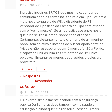
17 junho, 2014 11:50
É preciso incluir os BRITOS que mesmo capengando
continuam dano às cartas na Ribeira e em Cipó - Vejam a
mais nova conquista de WB, o dissidente do PT,
Vereador de Oposição da Câmara de Cipó está afinado
com o "velho mestre". Se ainda estivesse entre nós o
que diria seu tio (Gerson) sobre essa aliança?
Certamente, elegantemente o chamaria de um menino
bobo, sem objetivo e incapaz de buscar apoio entre os
"vivos e não ressuscitar quem já morreu". - Só a Política
é capaz de unir os inimigos em defesa de um único
objetivo: - Enganar os menos esclarecidos e deles tirar
proveito!!!
Responder
Excluir
Respostas
Responder
ANÔNIMO
18 junho, 2014 16:11
O Governo simplesmente acabou com a segurança
pública Da Bahia, acabou também com a saúde a
educação e ainda quer eleger seu sucessor. O mais