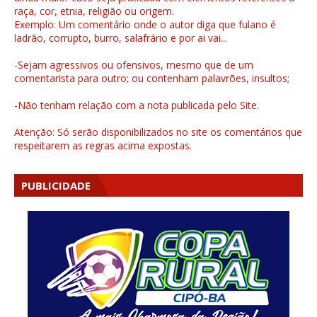
raça, cor, etnia, religião ou origem.
Exemplo: Um comentário onde o autor diga que fulano é
ladrão, corrupto, burro, salafrário e por ai vai...
-Sejam agressivos ou ofensivos, mesmo que de um
comentarista para outro; ou contenham palavrões, insultos;
-Não tenham relação com a nota publicada pelo Site.
Atenção: Só serão disponibilizados no site os comentários que
respeitarem as regras acima expostas.
PUBLICIDADE