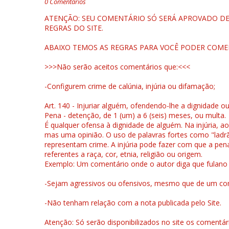
0 Comentários
ATENÇÃO: SEU COMENTÁRIO SÓ SERÁ APROVADO DEP
REGRAS DO SITE.
ABAIXO TEMOS AS REGRAS PARA VOCÊ PODER COME
>>>Não serão aceitos comentários que:<<<
-Configurem crime de calúnia, injúria ou difamação;
Art. 140 - Injuriar alguém, ofendendo-lhe a dignidade o
Pena - detenção, de 1 (um) a 6 (seis) meses, ou multa.
É qualquer ofensa à dignidade de alguém. Na injúria, ao
mas uma opinião. O uso de palavras fortes como "ladrão
representam crime. A injúria pode fazer com que a pen
referentes a raça, cor, etnia, religião ou origem.
Exemplo: Um comentário onde o autor diga que fulano é la
-Sejam agressivos ou ofensivos, mesmo que de um come
-Não tenham relação com a nota publicada pelo Site.
Atenção: Só serão disponibilizados no site os comentá