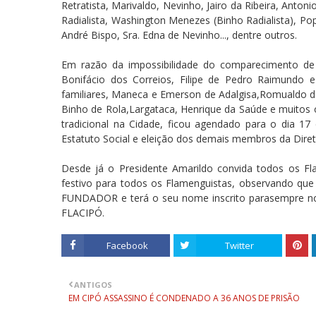
Retratista, Marivaldo, Nevinho, Jairo da Ribeira, Ant
Radialista, Washington Menezes (Binho Radialista), Pop
André Bispo, Sra. Edna de Nevinho..., dentre outros.
Em razão da impossibilidade do comparecimento de 
Bonifácio dos Correios, Filipe de Pedro Raimundo 
familiares, Maneca e Emerson de Adalgisa,Romualdo de
Binho de Rola,Largataca, Henrique da Saúde e muitos 
tradicional na Cidade, ficou agendado para o dia 17
Estatuto Social e eleição dos demais membros da Diret
Desde já o Presidente Amarildo convida todos os Flam
festivo para todos os Flamenguistas, observando que 
FUNDADOR e terá o seu nome inscrito parasempre no 
FLACIPÓ.
Facebook
Twitter
ANTIGOS
EM CIPÓ ASSASSINO É CONDENADO A 36 ANOS DE PRISÃO