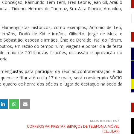
onio Conceição, Raimundo Tem Tem, Fred Leone, Jean Gil, Araújo
ota , Tidinho, Hermes de Thomaz, Sra. Ailta Ribeiro, Amarildo,
Flamenguistas históricos, como exemplos, Antonio de Leó,
e irmãos, Dodô de Kid e irmãos, Gilberto, Jorge de Mota e
 Sebastião, esposa e irmãos, Ênio de Deraldo, Nal do Fórum,
outros, em razão do tempo ruim, viagens e porser dia de festa
 de maio de 2014 novas filiações, discussão e aprovação do
oria.
enguistas para participar da reunião,confraternização e dia
quem se filiar até o dia 17 de maio, será considerado SÓCIO
quadro de honra dos sócios e lugar de destaque na sede da
MAIS RECENTES
CORREIOS VAI PRESTAR SERVIÇOS DE TELEFONIA MÓVEL
(CELULAR)