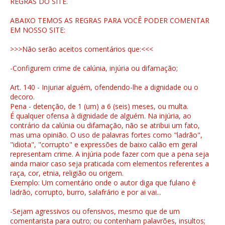
REGRAS DO SITE.
ABAIXO TEMOS AS REGRAS PARA VOCÊ PODER COMENTAR
EM NOSSO SITE:
>>>Não serão aceitos comentários que:<<<
-Configurem crime de calúnia, injúria ou difamação;
Art. 140 - Injuriar alguém, ofendendo-lhe a dignidade ou o
decoro.
Pena - detenção, de 1 (um) a 6 (seis) meses, ou multa.
É qualquer ofensa à dignidade de alguém. Na injúria, ao
contrário da calúnia ou difamação, não se atribui um fato,
mas uma opinião. O uso de palavras fortes como "ladrão",
"idiota", "corrupto" e expressões de baixo calão em geral
representam crime. A injúria pode fazer com que a pena seja
ainda maior caso seja praticada com elementos referentes a
raça, cor, etnia, religião ou origem.
Exemplo: Um comentário onde o autor diga que fulano é
ladrão, corrupto, burro, salafrário e por ai vai...
-Sejam agressivos ou ofensivos, mesmo que de um
comentarista para outro; ou contenham palavrões, insultos;