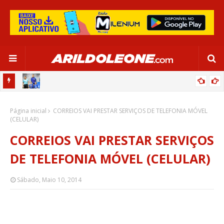
OR:
DE OLHO EM PARIS 2024, SELEÇÃO FEMININA GOLEIA JAMAICA EM
Página inicial
SALVADOR
CORREIOS VAI PRESTAR SERVIÇOS DE TELEFONIA MÓVEL
(CELULAR)
CORREIOS VAI PRESTAR SERVIÇOS
DE TELEFONIA MÓVEL (CELULAR)
Sábado, Maio 10, 2014