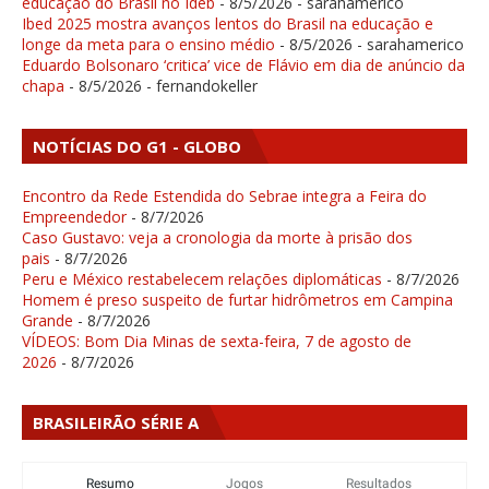
educação do Brasil no Ideb
- 8/5/2026
- sarahamerico
Ibed 2025 mostra avanços lentos do Brasil na educação e
longe da meta para o ensino médio
- 8/5/2026
- sarahamerico
Eduardo Bolsonaro ‘critica’ vice de Flávio em dia de anúncio da
chapa
- 8/5/2026
- fernandokeller
NOTÍCIAS DO G1 - GLOBO
Encontro da Rede Estendida do Sebrae integra a Feira do
Empreendedor
- 8/7/2026
Caso Gustavo: veja a cronologia da morte à prisão dos
pais
- 8/7/2026
Peru e México restabelecem relações diplomáticas
- 8/7/2026
Homem é preso suspeito de furtar hidrômetros em Campina
Grande
- 8/7/2026
VÍDEOS: Bom Dia Minas de sexta-feira, 7 de agosto de
2026
- 8/7/2026
BRASILEIRÃO SÉRIE A
Resumo
Jogos
Resultados