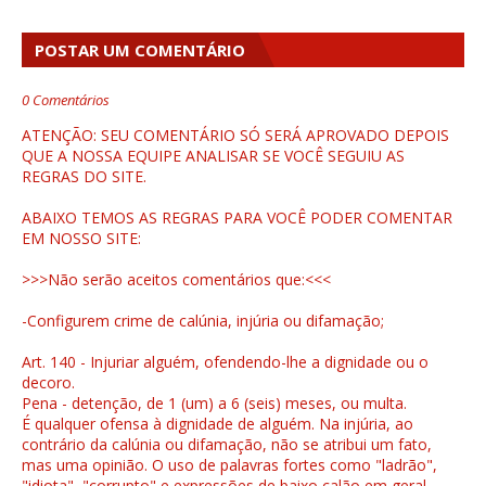
POSTAR UM COMENTÁRIO
0 Comentários
ATENÇÃO: SEU COMENTÁRIO SÓ SERÁ APROVADO DEPOIS
QUE A NOSSA EQUIPE ANALISAR SE VOCÊ SEGUIU AS
REGRAS DO SITE.
ABAIXO TEMOS AS REGRAS PARA VOCÊ PODER COMENTAR
EM NOSSO SITE:
>>>Não serão aceitos comentários que:<<<
-Configurem crime de calúnia, injúria ou difamação;
Art. 140 - Injuriar alguém, ofendendo-lhe a dignidade ou o
decoro.
Pena - detenção, de 1 (um) a 6 (seis) meses, ou multa.
É qualquer ofensa à dignidade de alguém. Na injúria, ao
contrário da calúnia ou difamação, não se atribui um fato,
mas uma opinião. O uso de palavras fortes como "ladrão",
"idiota", "corrupto" e expressões de baixo calão em geral