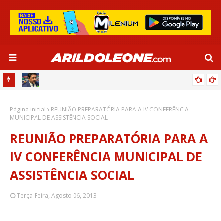
CA EM
EDNALDO RODRIGUES RELEMBRA INÍCIO DE RAFAELLE:
Página inicial
“SATISFAÇÃO MUITO GRANDE”
REUNIÃO PREPARATÓRIA PARA A IV CONFERÊNCIA
MUNICIPAL DE ASSISTÊNCIA SOCIAL
REUNIÃO PREPARATÓRIA PARA A
IV CONFERÊNCIA MUNICIPAL DE
ASSISTÊNCIA SOCIAL
Terça-Feira, Agosto 06, 2013