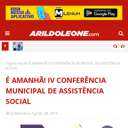
OR:
DE OLHO EM PARIS 2024, SELEÇÃO FEMININA GOLEIA JAMAICA EM
Página inicial
SALVADOR
É AMANHÃ! IV CONFERÊNCIA MUNICIPAL DE ASSISTÊNCIA
SOCIAL
É AMANHÃ! IV CONFERÊNCIA
MUNICIPAL DE ASSISTÊNCIA
SOCIAL
Quinta-Feira, Agosto 08, 2013