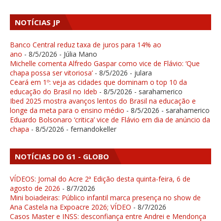
NOTÍCIAS JP
Banco Central reduz taxa de juros para 14% ao
ano
- 8/5/2026
- Júlia Mano
Michelle comenta Alfredo Gaspar como vice de Flávio: ‘Que
chapa possa ser vitoriosa’
- 8/5/2026
- julara
Ceará em 1º: veja as cidades que dominam o top 10 da
educação do Brasil no Ideb
- 8/5/2026
- sarahamerico
Ibed 2025 mostra avanços lentos do Brasil na educação e
longe da meta para o ensino médio
- 8/5/2026
- sarahamerico
Eduardo Bolsonaro ‘critica’ vice de Flávio em dia de anúncio da
chapa
- 8/5/2026
- fernandokeller
NOTÍCIAS DO G1 - GLOBO
VÍDEOS: Jornal do Acre 2ª Edição desta quinta-feira, 6 de
agosto de 2026
- 8/7/2026
Mini boiadeiras: Público infantil marca presença no show de
Ana Castela na Expoacre 2026; VÍDEO
- 8/7/2026
Casos Master e INSS: desconfiança entre Andrei e Mendonça