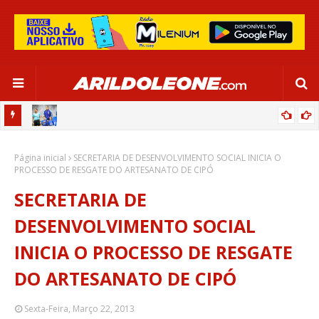
OR:
DE OLHO EM PARIS 2024, SELEÇÃO FEMININA GOLEIA JAMAICA EM
Página inicial
SALVADOR
SECRETARIA DE DESENVOLVIMENTO SOCIAL INICIA O
PROCESSO DE RESGATE DO ARTESANATO DE CIPÓ
SECRETARIA DE
DESENVOLVIMENTO SOCIAL
INICIA O PROCESSO DE RESGATE
DO ARTESANATO DE CIPÓ
Sexta-Feira, Março 22, 2013