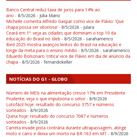
Banco Central reduz taxa de juros para 14% ao
ano
- 8/5/2026
- Júlia Mano
Michelle comenta Alfredo Gaspar como vice de Flávio: ‘Que
chapa possa ser vitoriosa’
- 8/5/2026
- julara
Ceará em 1º: veja as cidades que dominam o top 10 da
educação do Brasil no Ideb
- 8/5/2026
- sarahamerico
Ibed 2025 mostra avanços lentos do Brasil na educação e
longe da meta para o ensino médio
- 8/5/2026
- sarahamerico
Eduardo Bolsonaro ‘critica’ vice de Flávio em dia de anúncio da
chapa
- 8/5/2026
- fernandokeller
NOTÍCIAS DO G1 - GLOBO
Número de MEIs na alimentação cresce 17% em Presidente
Prudente; veja o que impulsiona o setor
- 8/9/2026
Lotofácil hoje: resultado do concurso 3757 e números
sorteados
- 8/9/2026
Quina hoje: resultado do concurso 7087 e números
sorteados
- 8/9/2026
Carreta invade pista contrária durante ultrapassagem, atinge
moto e carro e deixa um morto na BR-163 em MT
- 8/9/2026