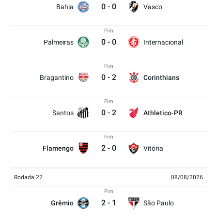
0
-
0
Bahia
Vasco
Fim
0
-
0
Palmeiras
Internacional
Fim
0
-
2
Bragantino
Corinthians
Fim
0
-
2
Santos
Athletico-PR
Fim
2
-
0
Flamengo
Vitória
Rodada 22
08/08/2026
Fim
2
-
1
Grêmio
São Paulo